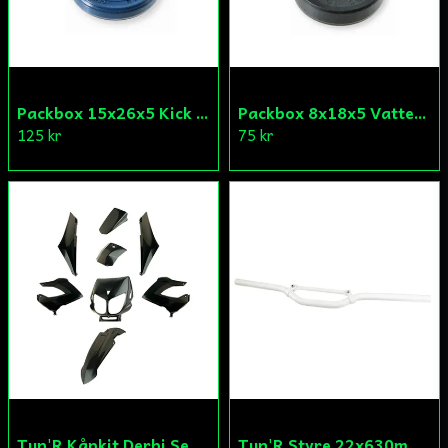
Packbox 15x26x5 Kick Aprilia/Derbi/Gilera (original)
Packbox 8x18x5 Vattenpump Aprilia/Derbi/Gilera (original)
125 kr
75 kr
Tun'R Kåpkit Derbi Senda
Tun'R Styre 22x630mm Vit