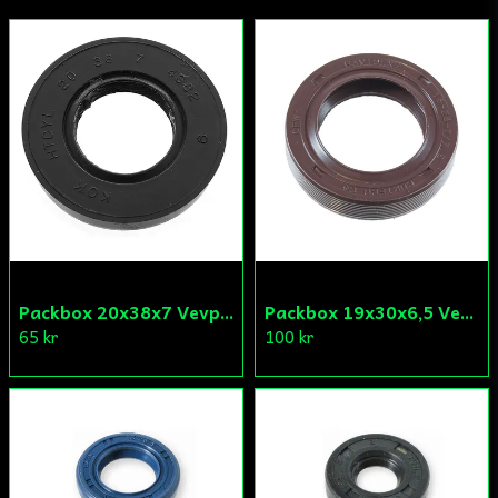
Ja, ni får publicera min fråga
Skicka fråga
Packbox 20x38x7 Vevparti Derbi (original)
Packbox 19x30x6,5 Vevparti Vä Aprilia/Derbi/Gilera (original)
65 kr
100 kr