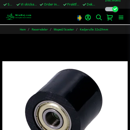
Snabba leveranser
Vi skickar till Sverige,Danmark & Finland
Order innan kl.13 skickas samma vardag
Fraktfritt över 1200kr till Sverige
Dekaler ingår i alla ordrar
Hem
Reservdelar
Moped/Scooter
Kedjerulle 32x29mm