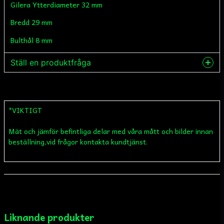
Gilera Ytterdiameter 32 mm
Bredd 29 mm
Bulthål 8 mm
Ställ en produktfråga
question
Fråga oss något om denna produkten...
*VIKTIGT
Mät och jämför befintliga delar med våra mått och bilder innan
name
Namn
beställning,vid frågor kontakta kundtjänst.
email
Mejladress
Liknande produkter