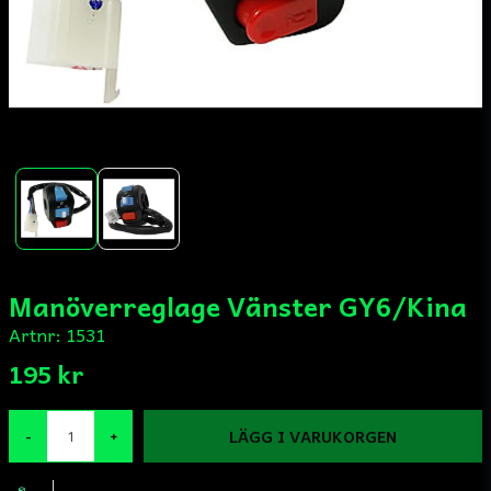
Manöverreglage Vänster GY6/Kina
Artnr:
1531
195 kr
LÄGG I VARUKORGEN
-
+