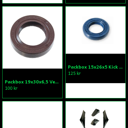
Packbox 15x26x5 Kick Aprilia/Derbi/Gilera (original)
125 kr
Packbox 19x30x6,5 Vevparti Vä Aprilia/Derbi/Gilera (original)
100 kr