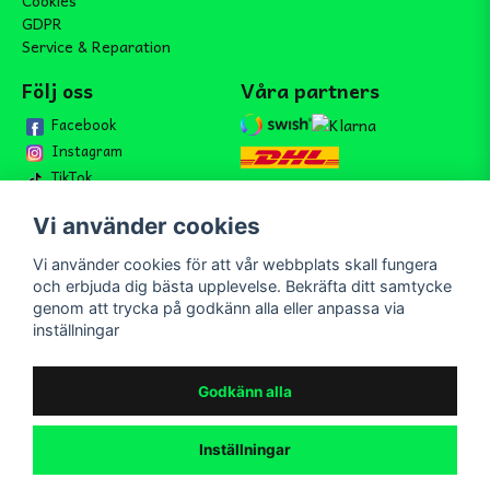
Cookies
GDPR
Service & Reparation
Följ oss
Våra partners
Facebook
Instagram
TikTok
Vi använder cookies
Vi använder cookies för att vår webbplats skall fungera
Bli medlem i vårt nyhetsbrev
och erbjuda dig bästa upplevelse. Bekräfta ditt samtycke
email
genom att trycka på godkänn alla eller anpassa via
Mejladress
Skicka
inställningar
Bli medlem i vårt nyhetsbrev och ta del av våra nyheter och
erbjudande.
Godkänn alla
Inställningar