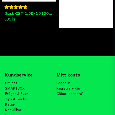
Däck CST 2.50x15 (20x250) Compact/Scoper/Mamba/Flakmoped
695 kr
Kundservice
Mitt konto
Om oss
Logga in
SMARTBOX
Registrera dig
Frågor & Svar
Glömt lösenord?
Tips & Guider
Retur
Köpvillkor