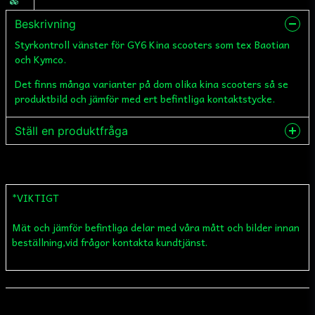
Beskrivning
Styrkontroll vänster för GY6 Kina scooters som tex Baotian
och Kymco.
Det finns många varianter på dom olika kina scooters så se
produktbild och jämför med ert befintliga kontaktstycke.
Ställ en produktfråga
question
Fråga oss något om denna produkten...
*VIKTIGT
Mät och jämför befintliga delar med våra mått och bilder innan
name
Namn
beställning,vid frågor kontakta kundtjänst.
email
Mejladress