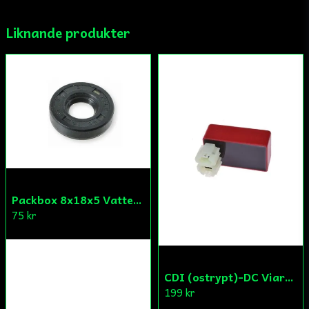
Liknande produkter
Ja, ni får publicera min fråga
Skicka fråga
Packbox 8x18x5 Vattenpump Aprilia/Derbi/Gilera (original)
75 kr
CDI (ostrypt)-DC Viarelli/Keeway/Generic
199 kr