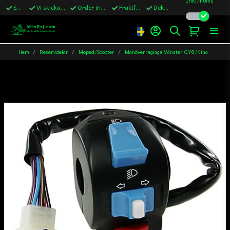
Snabba leveranser
Vi skickar till Sverige,Danmark & Finland
Order innan kl.13 skickas samma vardag
Fraktfritt över 1200kr till Sverige
Dekaler ingår i alla ordrar
Hem
Reservdelar
Moped/Scooter
Manöverreglage Vänster GY6/Kina