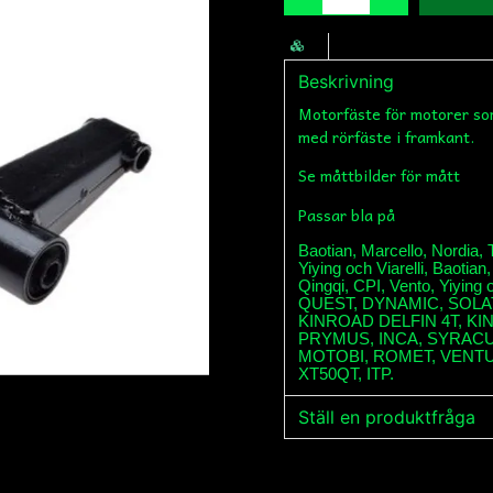
Beskrivning
Motorfäste för motorer so
med rörfäste i framkant.
Se måttbilder för mått
Passar bla på
Baotian, Marcello, Nordia,
Yiying och Viarelli, Baotia
Qingqi, CPI, Vento, Yiyin
QUEST, DYNAMIC, SOLAT
KINROAD DELFIN 4T, KI
PRYMUS, INCA, SYRACU
MOTOBI, ROMET, VENTU
XT50QT, ITP.
Ställ en produktfråga
question
Fråga oss något om de