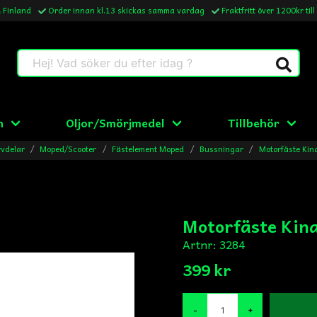
& Finland
Order innan kl.13 skickas samma vardag
Fraktfritt över 1200kr till
Hej! Vad söker du efter idag ?
n
Oljor/Smörjmedel
Tillbehör
vdelar
Moped/Scooter
Fästelement Moped
Bussningar
Motorfäste Kina
Motorfäste Kina
Artnr:
3284
399 kr
-
+