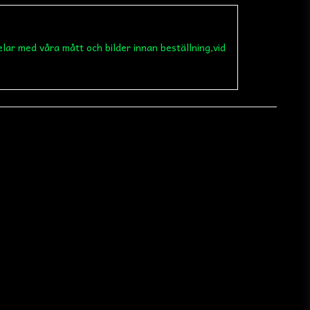
elar med våra mått och bilder innan beställning,vid
email
Mejladress
 min fråga
Skicka fråga