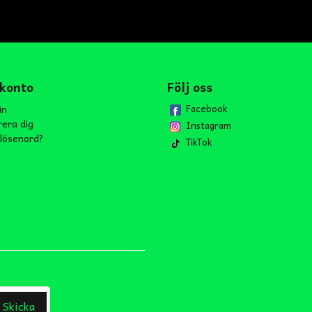
 konto
Följ oss
in
Facebook
rera dig
Instagram
lösenord?
TikTok
Skicka