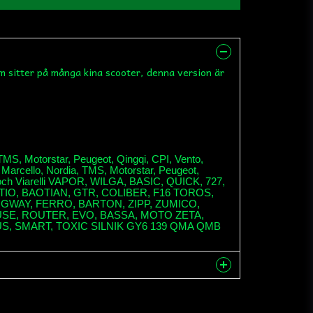
m sitter på många kina scooter, denna version är
 TMS, Motorstar, Peugeot, Qingqi, CPI, Vento,
n, Marcello, Nordia, TMS, Motorstar, Peugeot,
g och Viarelli VAPOR, WILGA, BASIC, QUICK, 727,
IO, BAOTIAN, GTR, COLIBER, F16 TOROS,
NGWAY, FERRO, BARTON, ZIPP, ZUMICO,
SE, ROUTER, EVO, BASSA, MOTO ZETA,
S, SMART, TOXIC SILNIK GY6 139 QMA QMB
nna produkten...