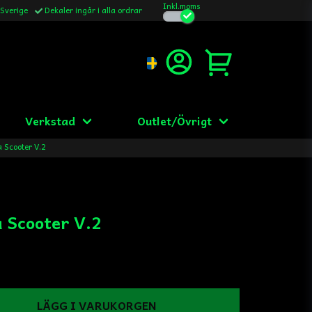
Inkl.moms
 Sverige
Dekaler ingår i alla ordrar
Verkstad
Outlet/Övrigt
 Scooter V.2
 Scooter V.2
LÄGG I VARUKORGEN