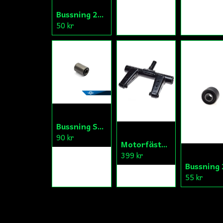
Bussning 20x8x17/19
50 kr
Bussning Sving Puch/Honda
90 kr
Motorfäste Kina Scooter V.1
399 kr
55 kr