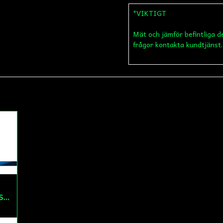
*VIKTIGT
Mät och jämför befintliga d
name
Namn
frågor kontakta kundtjänst.
Ja, ni får publicera
Bussning Sving MCB/Puch