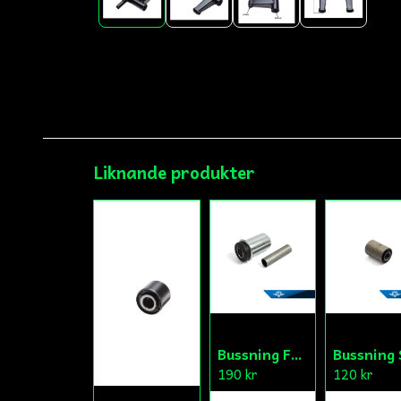
Liknande produkter
Bussning Framaxel MCB
190 kr
120 kr