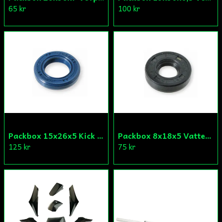
65 kr
100 kr
Packbox 15x26x5 Kick Aprilia/Derbi/Gilera (original)
Packbox 8x18x5 Vattenpump Aprilia/Derbi/Gilera (original)
125 kr
75 kr