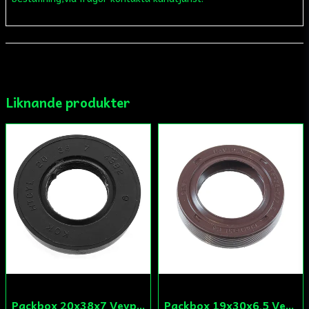
email
Mejladress
Liknande produkter
Ja, ni får publicera min fråga
Skicka fråga
Packbox 20x38x7 Vevparti Derbi (original)
Packbox 19x30x6,5 Vevparti Vä Aprilia/Derbi/Gilera (original)