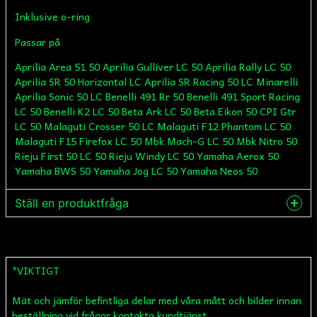
Inklusive o-ring
Passar på
Aprilia Area 51 50 Aprilia Gulliver LC 50 Aprilia Rally LC 50
Aprilia SR 50 Horizontal LC Aprilia SR Racing 50 LC Minarelli
Aprilia Sonic 50 LC Benelli 491 Rr 50 Benelli 491 Sport Racing
LC 50 Benelli K2 LC 50 Beta Ark LC 50 Beta Eikon 50 CPI Gtr
LC 50 Malaguti Crosser 50 LC Malaguti F12 Phantom LC 50
Malaguti F15 Firefox LC 50 Mbk Mach-G LC 50 Mbk Nitro 50
Rieju First 50 LC 50 Rieju Windy LC 50 Yamaha Aerox 50
Yamaha BWS 50 Yamaha Jog LC 50 Yamaha Neos 50
Ställ en produktfråga
question
Fråga oss något om denna produkten...
*VIKTIGT
Mät och jämför befintliga delar med våra mått och bilder innan
name
Namn
beställning,vid frågor kontakta kundtjänst.