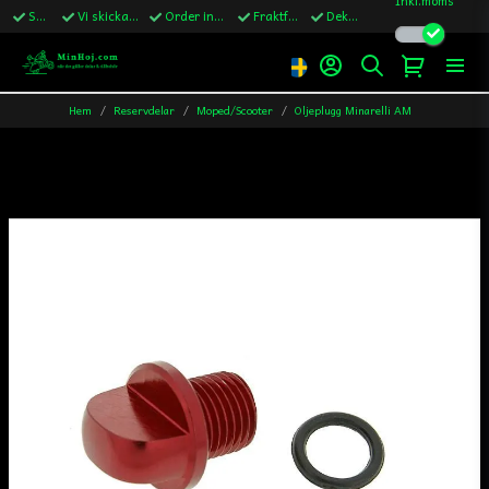
Snabba leveranser
Vi skickar till Sverige,Danmark & Finland
Order innan kl.13 skickas samma vardag
Fraktfritt över 1200kr till Sverige
Dekaler ingår i alla ordrar
Hem
Reservdelar
Moped/Scooter
Oljeplugg Minarelli AM