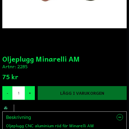
Oljeplugg Minarelli AM
Artnr:
2285
75 kr
LÄGG I VARUKORGEN
-
+
Beskrivning
Oljeplugg CNC aluminium röd för Minarelli AM