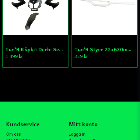
Tun'R Kåpkit Derbi Senda
Tun'R Styre 22x630mm Vit
1 499 kr
329 kr
Kundservice
Mitt konto
Om oss
Logga in