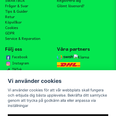
SMARTBOX
Registrera dig
Frågor & Svar
Glömt lösenord?
Tips & Guider
Retur
Köpvillkor
Cookies
GDPR
Service & Reparation
Följ oss
Våra partners
Facebook
Instagram
TikTok
Vi använder cookies
Vi använder cookies för att vår webbplats skall fungera
Bli medlem i vårt nyhetsbrev
och erbjuda dig bästa upplevelse. Bekräfta ditt samtycke
email
genom att trycka på godkänn alla eller anpassa via
Mejladress
Skicka
inställningar
Bli medlem i vårt nyhetsbrev och ta del av våra nyheter och