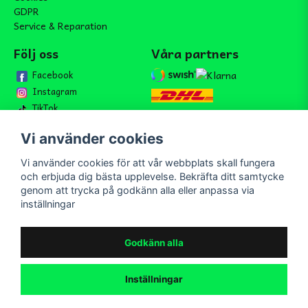
GDPR
Service & Reparation
Följ oss
Våra partners
Facebook
Instagram
TikTok
Vi använder cookies
Vi använder cookies för att vår webbplats skall fungera
Bli medlem i vårt nyhetsbrev
och erbjuda dig bästa upplevelse. Bekräfta ditt samtycke
email
genom att trycka på godkänn alla eller anpassa via
Mejladress
Skicka
inställningar
Bli medlem i vårt nyhetsbrev och ta del av våra nyheter och
erbjudande.
Godkänn alla
Inställningar