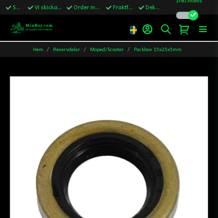
Snabba leveranser
Vi skickar till Sverige,Danmark & Finland
Order innan kl.13 skickas samma vardag
Fraktfritt över 1200kr till Sverige
Dekaler ingår i alla ordrar
Hem
Reservdelar
Moped/Scooter
Packbox 15x25x5mm