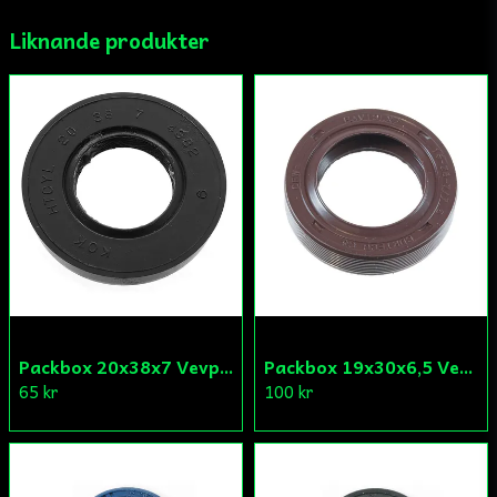
Liknande produkter
Ja, ni får publicera min fråga
Skicka fråga
Packbox 20x38x7 Vevparti Derbi (original)
Packbox 19x30x6,5 Vevparti Vä Aprilia/Derbi/Gilera (original)
65 kr
100 kr