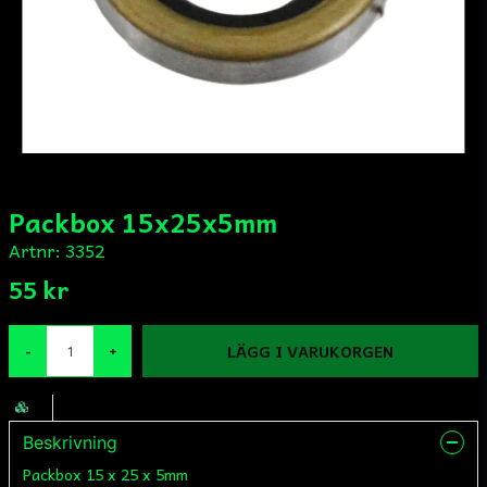
Packbox 15x25x5mm
Artnr:
3352
55 kr
LÄGG I VARUKORGEN
-
+
Beskrivning
Packbox 15 x 25 x 5mm