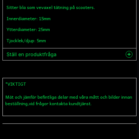
Sitter bla som vevaxel tätning på scooters.
Innerdiameter: 15mm
Ytterdiameter: 25mm
Tjocklek/djup: 5mm
Ställ en produktfråga
question
Fråga oss något om denna produkten...
*VIKTIGT
Mät och jämför befintliga delar med våra mått och bilder innan
name
Namn
beställning,vid frågor kontakta kundtjänst.
email
Mejladress