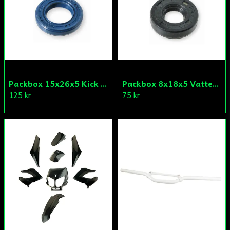
Packbox 15x26x5 Kick Aprilia/Derbi/Gilera (original)
Packbox 8x18x5 Vattenpump Aprilia/Derbi/Gilera (original)
125 kr
75 kr