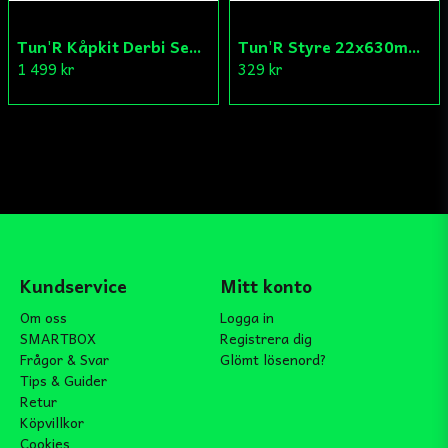
Tun'R Kåpkit Derbi Senda
Tun'R Styre 22x630mm Vit
1 499 kr
329 kr
Kundservice
Mitt konto
Om oss
Logga in
SMARTBOX
Registrera dig
Frågor & Svar
Glömt lösenord?
Tips & Guider
Retur
Köpvillkor
Cookies