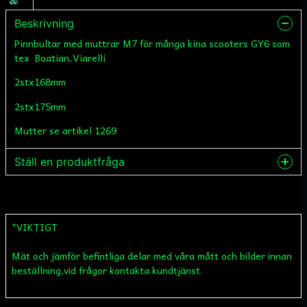
Beskrivning
Pinnbultar med muttrar M7 för många kina scooters GY6 som
tex Boatian,Viarelli
2stx168mm
2stx175mm
Mutter se artikel 1269
Ställ en produktfråga
question
Fråga oss något om denna produkten...
*VIKTIGT
Mät och jämför befintliga delar med våra mått och bilder innan
name
Namn
beställning,vid frågor kontakta kundtjänst.