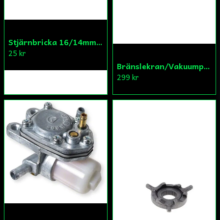
Stjärnbricka 16/14mm Yttre Remskiva
25 kr
Bränslekran/Vakuumpump PGO
299 kr