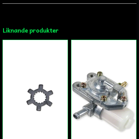
email
Mejladress
Liknande produkter
Ja, ni får publicera min fråga
Skicka fråga