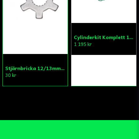
Cylinderkit Komplett 150cc GY6
1 195 kr
Stjärnbricka 12/13mm Yttre Remskiva
30 kr