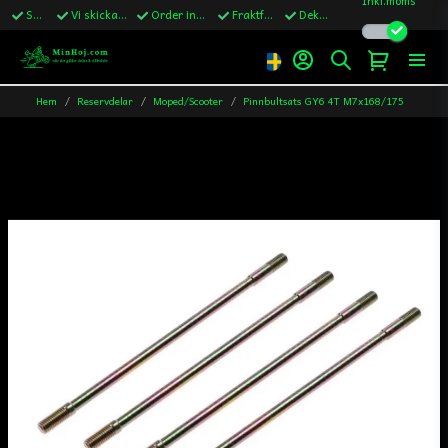
Snabba leveranser
Vi skickar till Sverige,Danmark & Finland
Order innan kl.13 skickas samma vardag
Fraktfritt över 1200kr till Sverige
Dekaler ingår i alla ordrar
Hem
Reservdelar
Moped/Scooter
Pinnbultsats GY6 4T M7x168/175