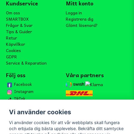
Kundservice
Mitt konto
Om oss
Logga in
SMARTBOX
Registrera dig
Frågor & Svar
Glömt lösenord?
Tips & Guider
Retur
Köpvillkor
Cookies
GDPR
Service & Reparation
Följ oss
Våra partners
Facebook
Instagram
TikTok
Vi använder cookies
Vi använder cookies för att vår webbplats skall fungera
Bli medlem i vårt nyhetsbrev
och erbjuda dig bästa upplevelse. Bekräfta ditt samtycke
email