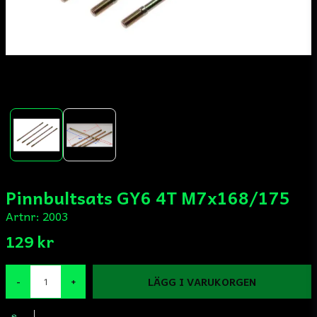
Pinnbultsats GY6 4T M7x168/175
Artnr:
2003
129 kr
LÄGG I VARUKORGEN
-
+