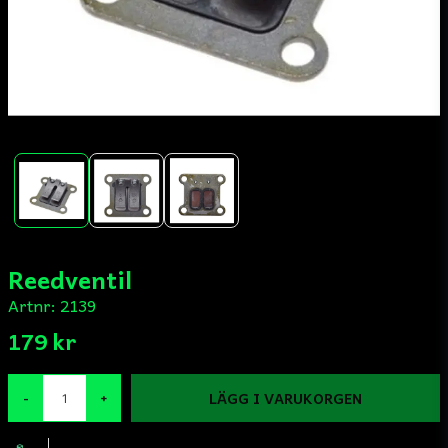
Reedventil
Artnr:
2139
179 kr
LÄGG I VARUKORGEN
-
+