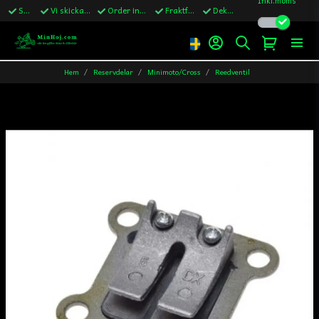
Snabba leveranser
Vi skickar till Sverige,Danmark & Finland
Order innan kl.13 skickas samma vardag
Fraktfritt över 1200kr till Sverige
Dekaler ingår i alla ordrar
Hem
Reservdelar
Minimoto/Cross
Reedventil