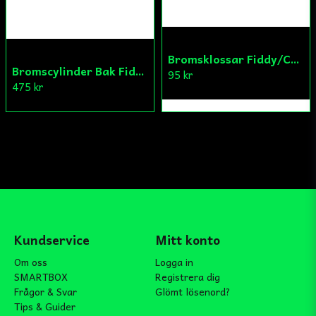
Bromsklossar Fiddy/Cross
Bromscylinder Bak Fiddy/Cross
95 kr
475 kr
Kundservice
Mitt konto
Om oss
Logga in
SMARTBOX
Registrera dig
Frågor & Svar
Glömt lösenord?
Tips & Guider