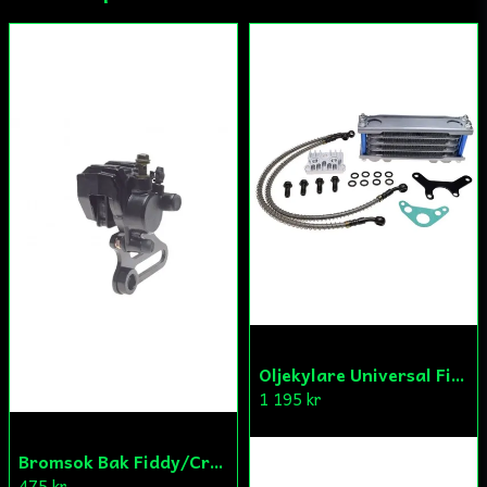
Ja, ni får publicera min fråga
Skicka fråga
Oljekylare Universal Fiddy/Cross/ATV
1 195 kr
Bromsok Bak Fiddy/Cross
475 kr