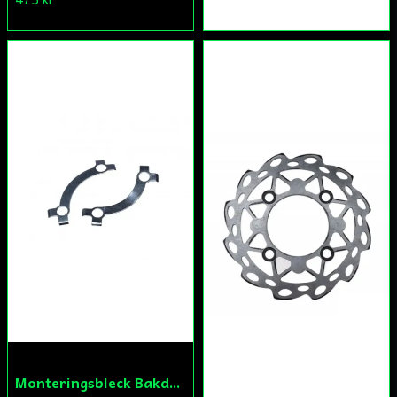
Monteringsbleck Bakdrev Fiddy/Cross