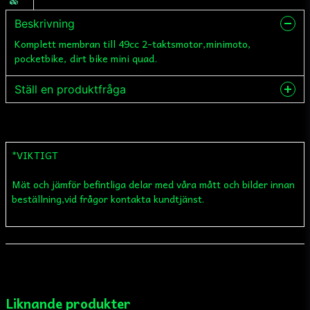
Beskrivning
Komplett membran till 49cc 2-taktsmotor,minimoto,
pocketbike, dirt bike mini quad.
Ställ en produktfråga
question
Fråga oss något om denna produkten...
*VIKTIGT
Mät och jämför befintliga delar med våra mått och bilder innan
name
Namn
beställning,vid frågor kontakta kundtjänst.
email
Mejladress
Liknande produkter