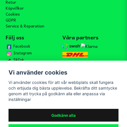
Retur
Köpvillkor
Cookies
GDPR
Service & Reparation
Följ oss
Våra partners
Facebook
Instagram
TikTok
Vi använder cookies
Vi använder cookies för att vår webbplats skall fungera
Bli medlem i vårt nyhetsbrev
och erbjuda dig bästa upplevelse. Bekräfta ditt samtycke
email
genom att trycka på godkänn alla eller anpassa via
Mejladress
Skicka
inställningar
Bli medlem i vårt nyhetsbrev och ta del av våra nyheter och
erbjudande.
Godkänn alla