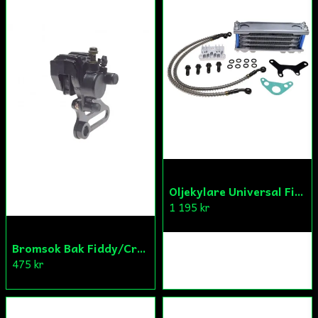
Skicka fråga
Oljekylare Universal Fiddy/Cross/ATV
1 195 kr
Bromsok Bak Fiddy/Cross
475 kr