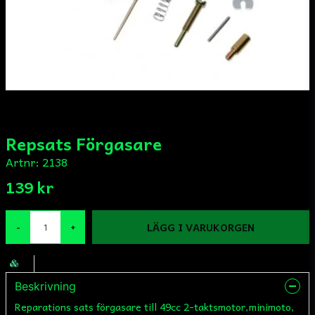
Repsats Förgasare
Artnr:
2138
139 kr
LÄGG I VARUKORGEN
-
+
Beskrivning
Reparations sats förgasare till 49cc 2-taktsmotor,minimoto,