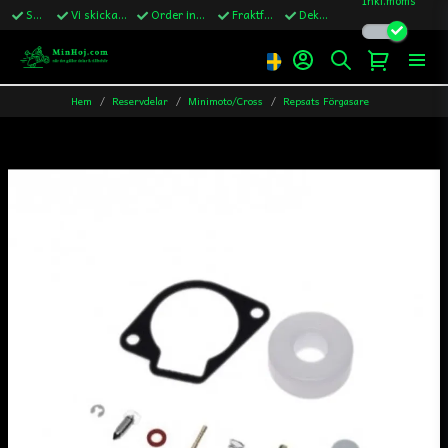
Snabba leveranser
Vi skickar till Sverige,Danmark & Finland
Order innan kl.13 skickas samma vardag
Fraktfritt över 1200kr till Sverige
Dekaler ingår i alla ordrar
Hem
Reservdelar
Minimoto/Cross
Repsats Förgasare