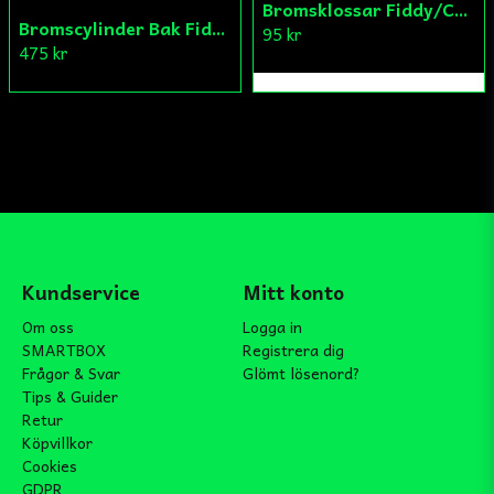
Bromsklossar Fiddy/Cross
Bromscylinder Bak Fiddy/Cross
95 kr
475 kr
Kundservice
Mitt konto
Om oss
Logga in
SMARTBOX
Registrera dig
Frågor & Svar
Glömt lösenord?
Tips & Guider
Retur
Köpvillkor
Cookies
GDPR