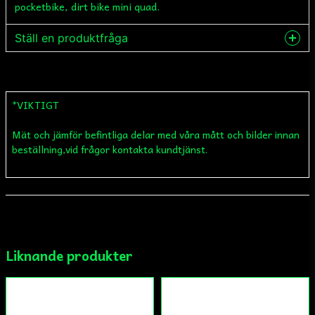
pocketbike, dirt bike mini quad.
Ställ en produktfråga
question
Fråga oss något om denna produkten...
*VIKTIGT
Mät och jämför befintliga delar med våra mått och bilder innan
name
Namn
beställning,vid frågor kontakta kundtjänst.
email
Mejladress
Liknande produkter
Ja, ni får publicera min fråga