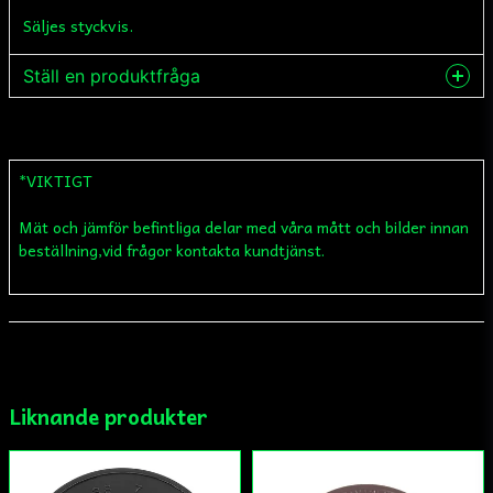
Säljes styckvis.
Ställ en produktfråga
question
Fråga oss något om denna produkten...
*VIKTIGT
Mät och jämför befintliga delar med våra mått och bilder innan
name
Namn
beställning,vid frågor kontakta kundtjänst.
email
Mejladress
Liknande produkter
Ja, ni får publicera min fråga