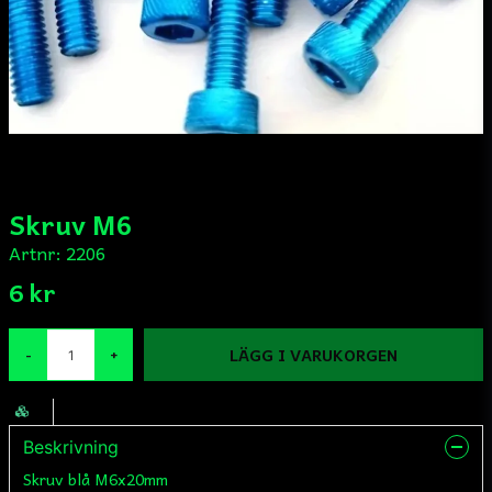
Skruv M6
Artnr:
2206
6 kr
LÄGG I VARUKORGEN
-
+
Beskrivning
Skruv blå M6x20mm