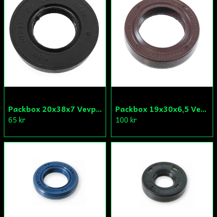
Skicka fråga
Packbox 20x38x7 Vevparti Derbi (original)
Packbox 19x30x6,5 Vevparti Vä Aprilia/Derbi/Gilera (original)
65 kr
100 kr