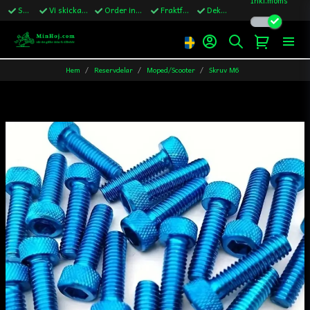
Snabba leveranser
Vi skickar till Sverige,Danmark & Finland
Order innan kl.13 skickas samma vardag
Fraktfritt över 1200kr till Sverige
Dekaler ingår i alla ordrar
Hem
Reservdelar
Moped/Scooter
Skruv M6