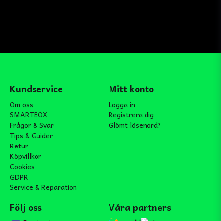
Kundservice
Mitt konto
Om oss
Logga in
SMARTBOX
Registrera dig
Frågor & Svar
Glömt lösenord?
Tips & Guider
Retur
Köpvillkor
Cookies
GDPR
Service & Reparation
Följ oss
Våra partners