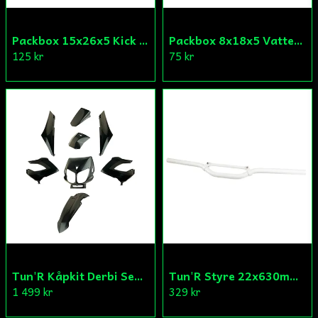
Packbox 15x26x5 Kick Aprilia/Derbi/Gilera (original)
Packbox 8x18x5 Vattenpump Aprilia/Derbi/Gilera (original)
125 kr
75 kr
Tun'R Kåpkit Derbi Senda
Tun'R Styre 22x630mm Vit
1 499 kr
329 kr