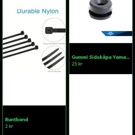
Skicka fråga
Gummi Sidokåpa Yamaha
25 kr
Buntband
2 kr