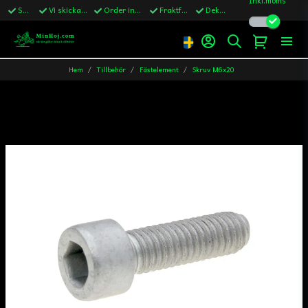
Snabba leveranser
Vi skickar till Sverige,Danmark & Finland
Order innan kl.13 skickas samma vardag
Fraktfritt över 1200kr till Sverige
Dekaler ingår i alla ordrar
Hem
Tillbehör
Fästelement
Skruv M6x20