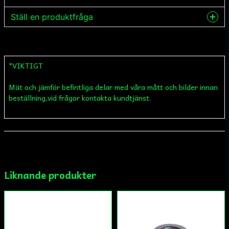
Ställ en produktfråga
question
Fråga oss något om denna produkten...
*VIKTIGT
Mät och jämför befintliga delar med våra mått och bilder innan
name
Namn
beställning,vid frågor kontakta kundtjänst.
email
Mejladress
Liknande produkter
Ja, ni får publicera min fråga