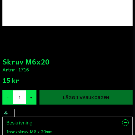
Skruv M6x20
Artnr:
1716
15 kr
LÄGG I VARUKORGEN
-
+
Beskrivning
Insexskruv M6 x 20mm