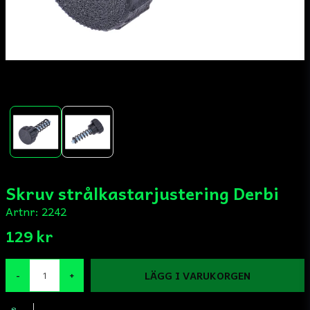
Skruv strålkastarjustering Derbi
Artnr:
2242
129 kr
LÄGG I VARUKORGEN
-
+