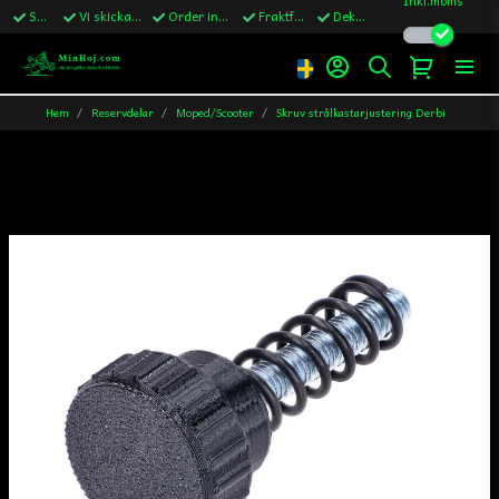
Snabba leveranser
Vi skickar till Sverige,Danmark & Finland
Order innan kl.13 skickas samma vardag
Fraktfritt över 1200kr till Sverige
Dekaler ingår i alla ordrar
Hem
Reservdelar
Moped/Scooter
Skruv strålkastarjustering Derbi