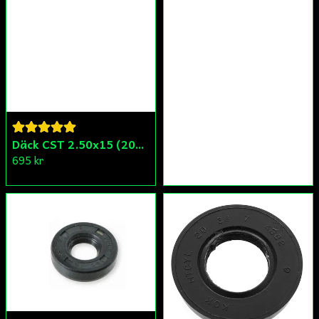
Däck CST 2.50x15 (20x250) Compact/Scoper/Mamba/Flakmoped
695 kr