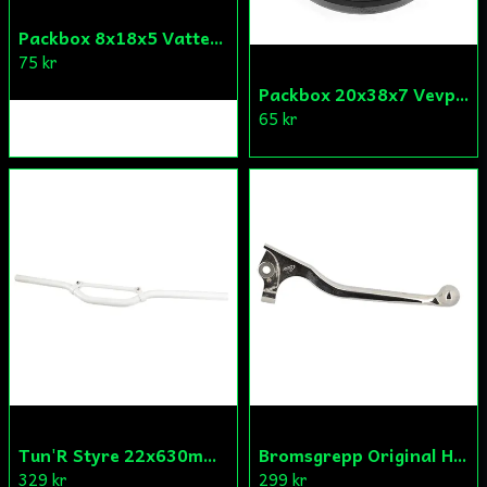
Packbox 8x18x5 Vattenpump Aprilia/Derbi/Gilera (original)
75 kr
Packbox 20x38x7 Vevparti Derbi (original)
65 kr
Tun'R Styre 22x630mm Vit
Bromsgrepp Original Hö Peugeot Ludix/Speedfight/Vivacity
329 kr
299 kr