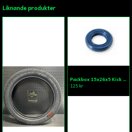
Liknande produkter
Ja, ni får publicera min fråga
Skicka fråga
Packbox 15x26x5 Kick Aprilia/Derbi/Gilera (original)
125 kr