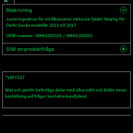
Beskrivning
Justeringsskruv för strålkastaren inklusive fjäder lämplig för
Derbi Senda modellår 2011 till 2017.
OEM-nummer: 00H01003101 / 00H02302501
Ställ en produktfråga
question
Fråga oss något om denna produkten...
*VIKTIGT
Mät och jämför befintliga delar med våra mått och bilder innan
name
Namn
beställning,vid frågor kontakta kundtjänst.
email
Mejladress