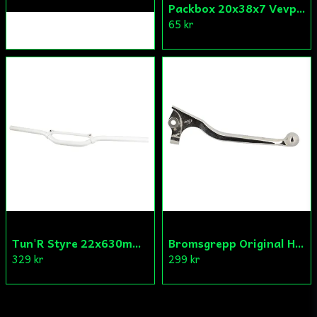
Packbox 20x38x7 Vevparti Derbi (original)
65 kr
Tun'R Styre 22x630mm Vit
Bromsgrepp Original Hö Peugeot Ludix/Speedfight/Vivacity
329 kr
299 kr