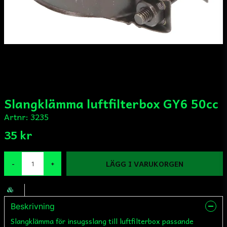
Slangklämma luftfilterbox GY6 50cc
Artnr:
3235
35 kr
LÄGG I VARUKORGEN
-
+
Beskrivning
Slangklämma för insugsslang till luftfilterbox passande