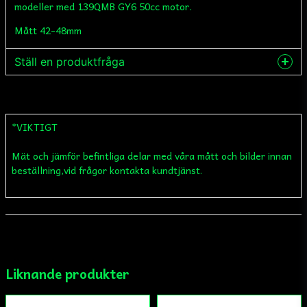
modeller med 139QMB GY6 50cc motor.
Mått 42-48mm
Ställ en produktfråga
question
Fråga oss något om denna produkten...
*VIKTIGT
Mät och jämför befintliga delar med våra mått och bilder innan
name
Namn
beställning,vid frågor kontakta kundtjänst.
email
Mejladress
Liknande produkter
Ja, ni får publicera min fråga