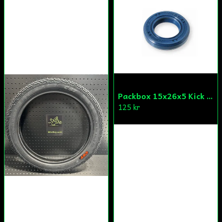
Skicka fråga
Packbox 15x26x5 Kick Aprilia/Derbi/Gilera (original)
125 kr