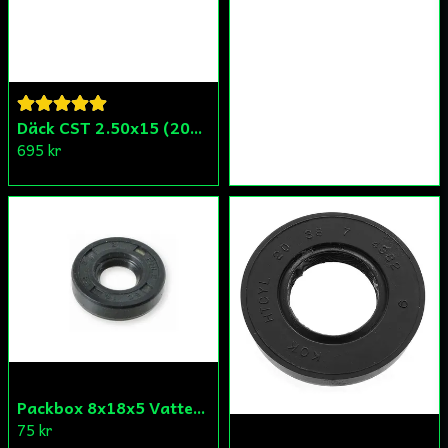
Däck CST 2.50x15 (20x250) Compact/Scoper/Mamba/Flakmoped
695 kr
Packbox 8x18x5 Vattenpump Aprilia/Derbi/Gilera (original)
75 kr