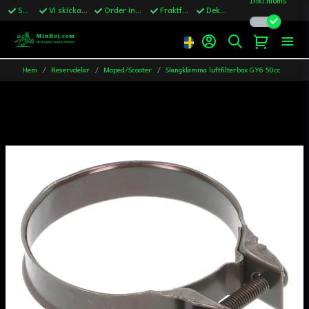
Snabba leveranser
Vi skickar till Sverige,Danmark & Finland
Order innan kl.13 skickas samma vardag
Fraktfritt över 1200kr till Sverige
Dekaler ingår i alla ordrar
Hem
Reservdelar
Moped/Scooter
Slangklämma luftfilterbox GY6 50cc