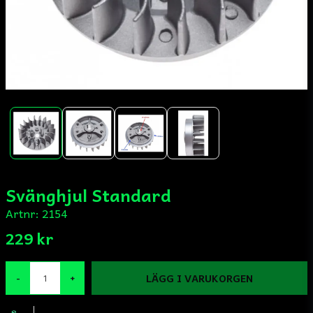
Svänghjul Standard
Artnr:
2154
229 kr
LÄGG I VARUKORGEN
-
+