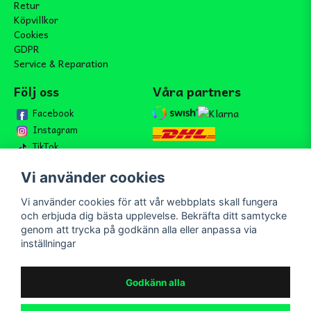
Retur
Köpvillkor
Cookies
GDPR
Service & Reparation
Följ oss
Våra partners
Facebook
Instagram
TikTok
Vi använder cookies
Vi använder cookies för att vår webbplats skall fungera
Bli medlem i vårt nyhetsbrev
och erbjuda dig bästa upplevelse. Bekräfta ditt samtycke
email
genom att trycka på godkänn alla eller anpassa via
Mejladress
Skicka
inställningar
Bli medlem i vårt nyhetsbrev och ta del av våra nyheter och
erbjudande.
Godkänn alla