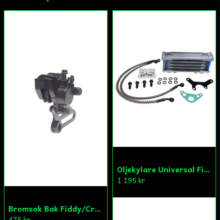
Ja, ni får publicera min fråga
Skicka fråga
Oljekylare Universal Fiddy/Cross/ATV
1 195 kr
Bromsok Bak Fiddy/Cross
475 kr