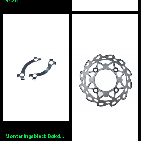
Monteringsbleck Bakdrev Fiddy/Cross