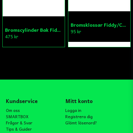
Bromsklossar Fiddy/Cross
Bromscylinder Bak Fiddy/Cross
95 kr
475 kr
Kundservice
Mitt konto
Om oss
Logga in
SMARTBOX
Registrera dig
Frågor & Svar
Glömt lösenord?
Tips & Guider