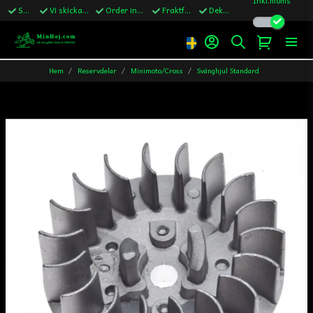
Snabba leveranser
Vi skickar till Sverige,Danmark & Finland
Order innan kl.13 skickas samma vardag
Fraktfritt över 1200kr till Sverige
Dekaler ingår i alla ordrar
Hem
Reservdelar
Minimoto/Cross
Svänghjul Standard