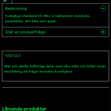
Beskrivning
Svänghjul standard till 49cc 2-taktsmotor,minimoto,
pocketbike, dirt bike mini quad.
Ställ en produktfråga
question
Fråga oss något om denna produkten...
*VIKTIGT
Mät och jämför befintliga delar med våra mått och bilder innan
name
Namn
beställning,vid frågor kontakta kundtjänst.
email
Mejladress
Liknande produkter