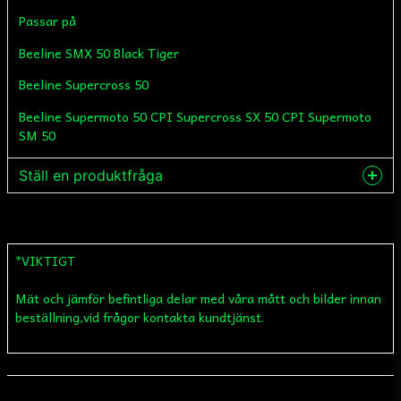
Passar på
Beeline SMX 50 Black Tiger
Beeline Supercross 50
Beeline Supermoto 50 CPI Supercross SX 50 CPI Supermoto
SM 50
Ställ en produktfråga
question
Fråga oss något om denna produkten...
*VIKTIGT
Mät och jämför befintliga delar med våra mått och bilder innan
name
Namn
beställning,vid frågor kontakta kundtjänst.
email
Mejladress