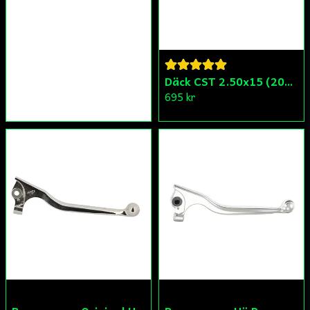
Däck CST 2.50x15 (20x250) Compact/Scoper/Mamba/Flakmoped
695 kr