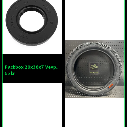
Packbox 20x38x7 Vevparti Derbi (original)
65 kr