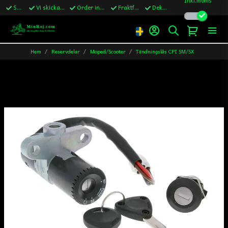
Snabba leveranser
Vi skickar till Sverige,Danmark & Finland
Order innan kl.13 skickas samma vardag
Fraktfritt över 1200kr till Sverige
Dekaler ingår i alla ordrar
Hem
Reservdelar
Moped/Scooter
Tändningslås CPI SM/SX