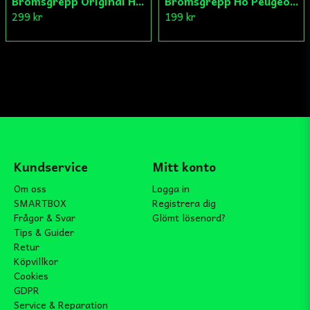
Bromsgrepp Original Hö Peugeot Ludix/Speedfight/Vivacity
Bromsgrepp Hö Peugeot Ludix/Speedfight/Vivacity
299 kr
199 kr
Kundservice
Mitt konto
Om oss
Logga in
SMARTBOX
Registrera dig
Frågor & Svar
Glömt lösenord?
Tips & Guider
Retur
Köpvillkor
Cookies
GDPR
Service & Reparation