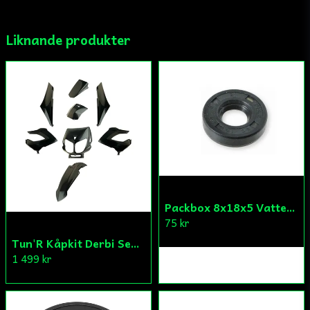
Liknande produkter
Ja, ni får publicera min fråga
Skicka fråga
Packbox 8x18x5 Vattenpump Aprilia/Derbi/Gilera (original)
75 kr
Tun'R Kåpkit Derbi Senda
1 499 kr