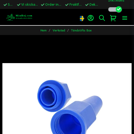
Snabba leveranser
Vi skickar till Sverige,Danmark & Finland
Order innan kl.13 skickas samma vardag
Fraktfritt över 1200kr till Sverige
Dekaler ingår i alla ordrar
Hem
Verkstad
Tändstifts Box