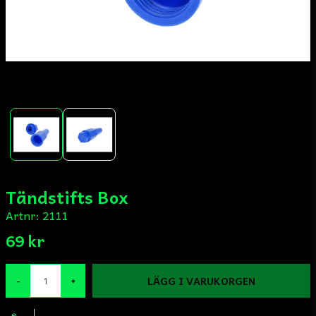
Tändstifts Box
Artnr:
2111
69 kr
LÄGG I VARUKORGEN
-
+