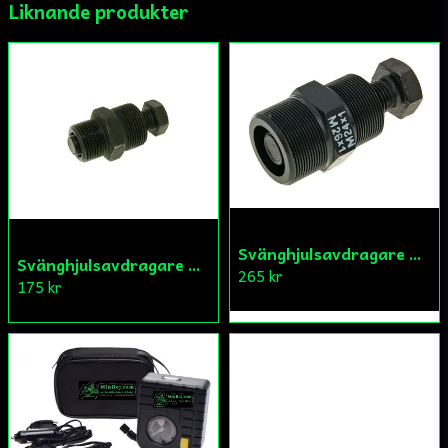
Liknande produkter
Ja, ni får publicera min fråga
Skicka fråga
Svänghjulsavdragare M24/M26x1,0
Svänghjulsavdragare M22/M26x1,5
265 kr
175 kr