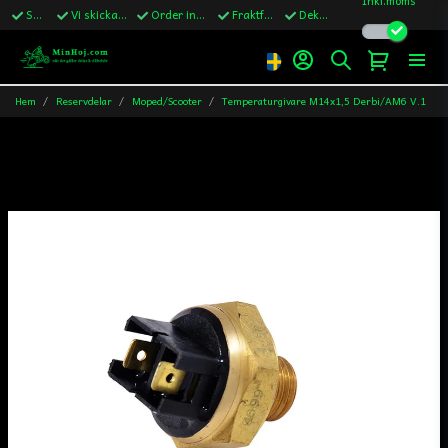
Snabba leveranser
Vi skickar till Sverige,Danmark & Finland
Order innan kl.13 skickas samma vardag
Fraktfritt över 1200kr till Sverige
Dekaler ingår i alla ordrar
Hem
Reservdelar
Moped/Scooter
Temperaturgivare M14x1,5 Derbi/AM6 V.1