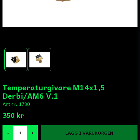
Temperaturgivare M14x1,5
Derbi/AM6 V.1
Artnr:
1790
350 kr
LÄGG I VARUKORGEN
-
+