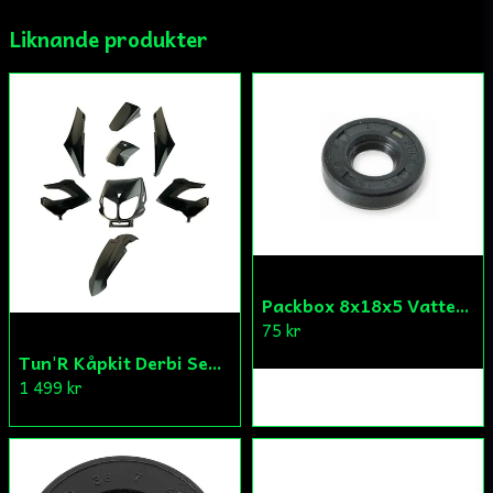
Liknande produkter
Ja, ni får publicera min fråga
Skicka fråga
Packbox 8x18x5 Vattenpump Aprilia/Derbi/Gilera (original)
75 kr
Tun'R Kåpkit Derbi Senda
1 499 kr