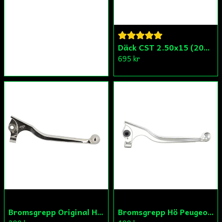
Däck CST 2.50x15 (20x250) Compact/Scoper/Mamba/Flakmoped
695 kr
Bromsgrepp Original Hö Peugeot Ludix/Speedfight/Vivacity
Bromsgrepp Hö Peugeot Ludix/Speedfight/Vivacity