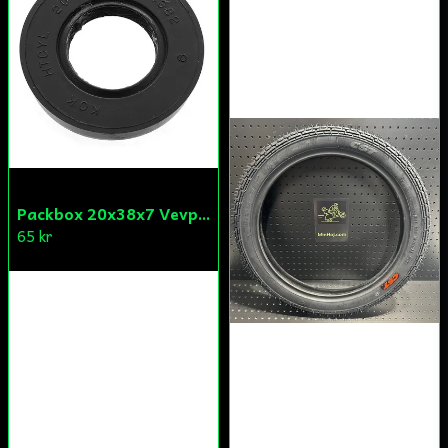
Packbox 20x38x7 Vevparti Derbi (original)
65 kr