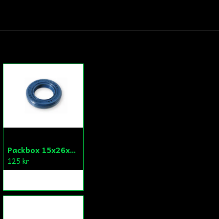
Packbox 15x26x5 Kick Aprilia/Derbi/Gilera (original)
125 kr