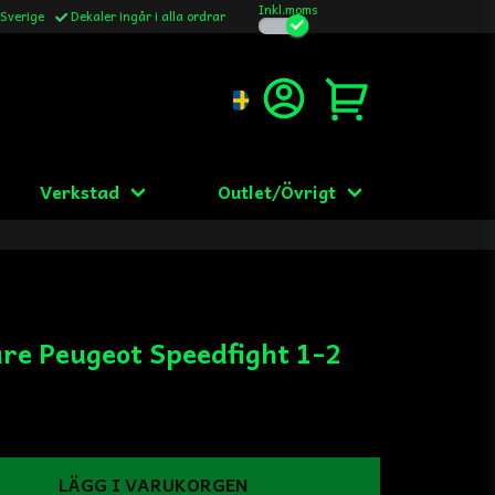
Inkl.moms
 Sverige
Dekaler ingår i alla ordrar
Verkstad
Outlet/Övrigt
re Peugeot Speedfight 1-2
LÄGG I VARUKORGEN