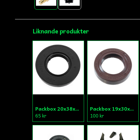
Liknande produkter
Packbox 20x38x7 Vevparti Derbi (original)
Packbox 19x30x6,5 Vevparti Vä Aprilia/Derbi/Gilera (original)
65 kr
100 kr