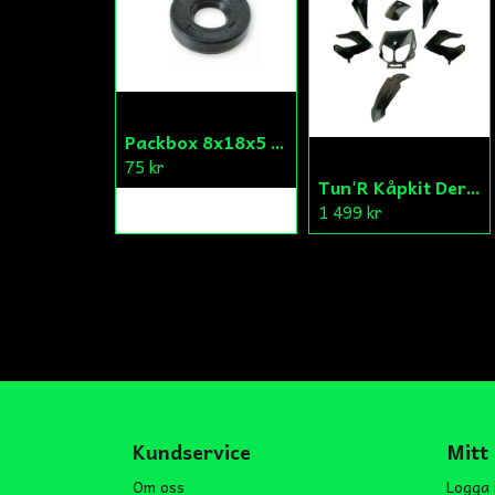
Packbox 8x18x5 Vattenpump Aprilia/Derbi/Gilera (original)
75 kr
Tun'R Kåpkit Derbi Senda
1 499 kr
Kundservice
Mitt
Om oss
Logga 