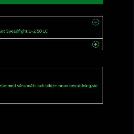
ot Speedfight 1-2 50 LC
nna produkten...
elar med våra mått och bilder innan beställning,vid
email
Mejladress
 min fråga