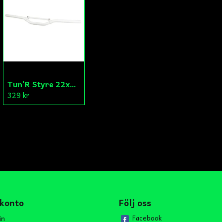
Tun'R Styre 22x630mm Vit
329 kr
 konto
Följ oss
in
Facebook