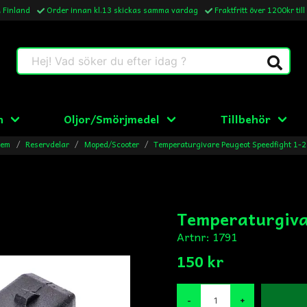
& Finland
Order innan kl.13 skickas samma vardag
Fraktfritt över 1200kr till
Hej! Vad söker du efter idag ?
n
Oljor/Smörjmedel
Tillbehör
em
Reservdelar
Moped/Scooter
Temperaturgivare Peugeot Speedfight 1-2
Temperaturgiva
Artnr:
1791
150 kr
-
+