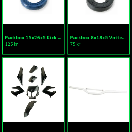
Packbox 15x26x5 Kick Aprilia/Derbi/Gilera (original)
Packbox 8x18x5 Vattenpump Aprilia/Derbi/Gilera (original)
125 kr
75 kr