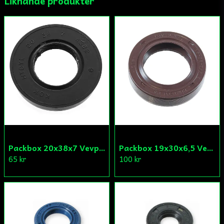
Liknande produkter
Ja, ni får publicera min fråga
Skicka fråga
Packbox 20x38x7 Vevparti Derbi (original)
Packbox 19x30x6,5 Vevparti Vä Aprilia/Derbi/Gilera (original)
65 kr
100 kr