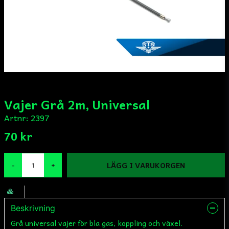
Vajer Grå 2m, Universal
Artnr:
2397
70 kr
LÄGG I VARUKORGEN
-
+
Beskrivning
Grå universal vajer för bla gas, koppling och växel.