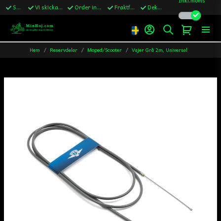
Snabba leveranser
Vi skickar till Sverige,Danmark & Finland
Order innan kl.13 skickas samma vardag
Fraktfritt över 1200kr till Sverige
Dekaler ingår i alla ordrar
Hem
Reservdelar
Moped/Scooter
Vajer Grå 2m, Universal