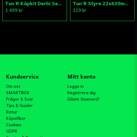
Tun'R Kåpkit Derbi Senda
Tun'R Styre 22x630mm Vit
1 499 kr
329 kr
Kundservice
Mitt konto
Om oss
Logga in
SMARTBOX
Registrera dig
Frågor & Svar
Glömt lösenord?
Tips & Guider
Retur
Köpvillkor
Cookies
GDPR