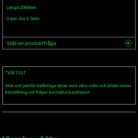
Längd 2000mm
Vajer dia 1,5mm
Ställ en produktfråga
question
Fråga oss något om denna produkten...
*VIKTIGT
Mät och jämför befintliga delar med våra mått och bilder innan
name
Namn
beställning,vid frågor kontakta kundtjänst.
email
Mejladress