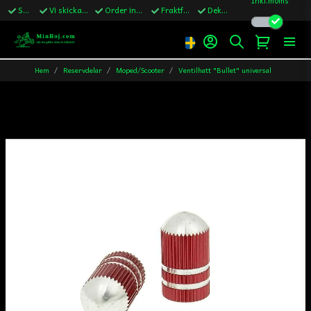
Snabba leveranser
Vi skickar till Sverige,Danmark & Finland
Order innan kl.13 skickas samma vardag
Fraktfritt över 1200kr till Sverige
Dekaler ingår i alla ordrar
Hem
Reservdelar
Moped/Scooter
Ventilhatt "Bullet" universal