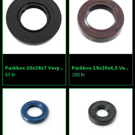
Skicka fråga
Packbox 20x38x7 Vevparti Derbi (original)
Packbox 19x30x6,5 Vevparti Vä Aprilia/Derbi/Gilera (original)
65 kr
100 kr