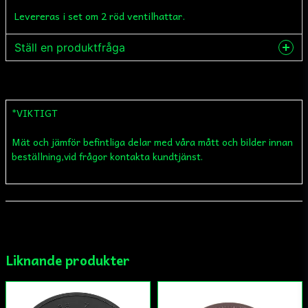
Levereras i set om 2 röd ventilhattar.
Ställ en produktfråga
question
Fråga oss något om denna produkten...
*VIKTIGT
Mät och jämför befintliga delar med våra mått och bilder innan
name
Namn
beställning,vid frågor kontakta kundtjänst.
email
Mejladress
Liknande produkter
Ja, ni får publicera min fråga