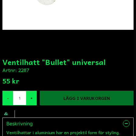
Ventilhatt "Bullet" universal
Artnr:
2287
55 kr
LÄGG I VARUKORGEN
-
+
Beskrivning
Ventilhattar i aluminium har en projektil form för styling.