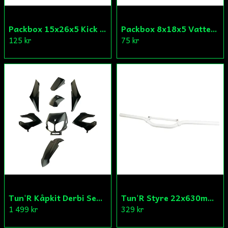
Packbox 15x26x5 Kick Aprilia/Derbi/Gilera (original)
Packbox 8x18x5 Vattenpump Aprilia/Derbi/Gilera (original)
125 kr
75 kr
Tun'R Kåpkit Derbi Senda
Tun'R Styre 22x630mm Vit
1 499 kr
329 kr