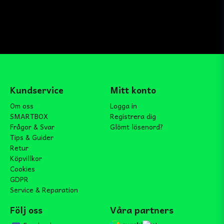
Kundservice
Mitt konto
Om oss
Logga in
SMARTBOX
Registrera dig
Frågor & Svar
Glömt lösenord?
Tips & Guider
Retur
Köpvillkor
Cookies
GDPR
Service & Reparation
Följ oss
Våra partners