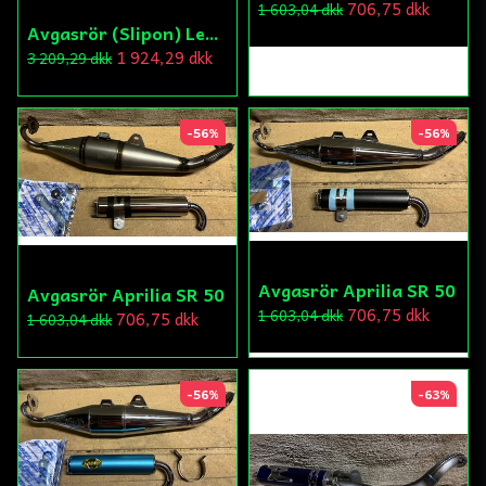
706,75 dkk
1 603,04 dkk
Avgasrör (Slipon) Leovince Carbon
1 924,29 dkk
3 209,29 dkk
-56%
-56%
Avgasrör Aprilia SR 50
Avgasrör Aprilia SR 50
706,75 dkk
1 603,04 dkk
706,75 dkk
1 603,04 dkk
-56%
-63%