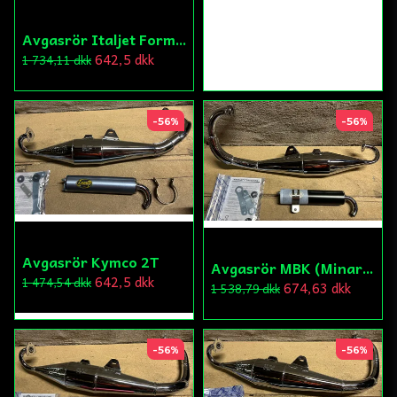
Avgasrör Italjet Formula
642,5 dkk
1 734,11 dkk
-56%
-56%
Avgasrör Kymco 2T
Avgasrör MBK (Minarelli Vertikal)
642,5 dkk
1 474,54 dkk
674,63 dkk
1 538,79 dkk
-56%
-56%