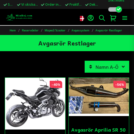
Snabba leveranser
Vi skickar till Sverige,Danmark & Finland
Order innan kl.13 skickas samma vardag
Fraktfritt över 1200kr till Sverige
Dekaler ingår i alla ordrar
Hem
Reservdelar
Moped/Scooter
Avgassystem
Avgasrör Restlager
Avgasrör Restlager
Namn A-Ö
-40%
-56%
Avgasrör Aprilia SR 50