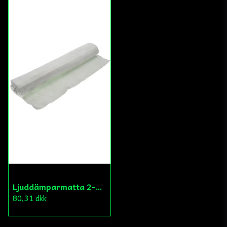
Ljuddämparmatta 2-4Takt
80,31 dkk