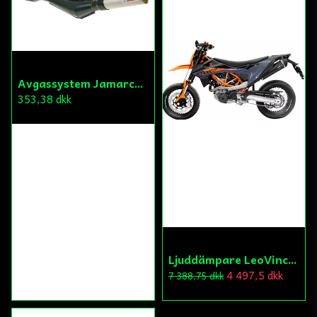
Avgassystem Jamarcol Puch Maxi
353,38 dkk
Ljuddämpare LeoVince LV1 KTM 690 BK 21
4 497,5 dkk
7 388,75 dkk