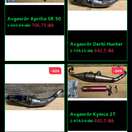
Avgasrör Aprilia SR 50
706,75 dkk
1 603,04 dkk
Avgasrör Derbi Hunter
642,5 dkk
1 734,11 dkk
-63%
-56%
Avgasrör Kymco 2T
642,5 dkk
1 474,54 dkk