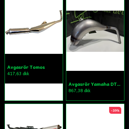
Avgasrör Tomos
417,63 dkk
Avgasrör Yamaha DT/Malaguti
867,38 dkk
-39%