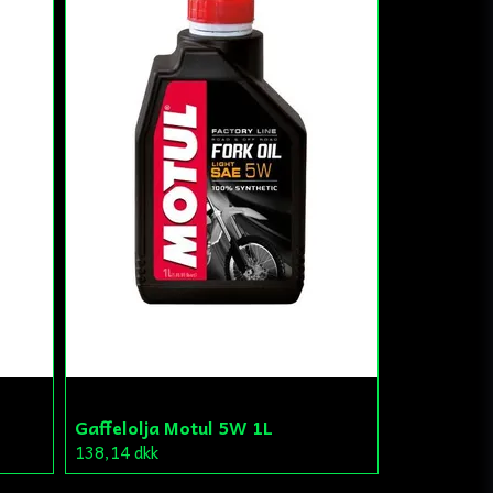
Gaffelolja Motul 5W 1L
138,14 dkk