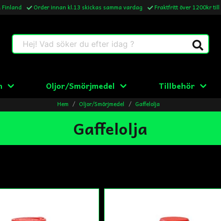
& Finland
Order innan kl.13 skickas samma vardag
Fraktfritt över 1200kr till
Hej! Vad söker du efter idag ?
n
Oljor/Smörjmedel
Tillbehör
Hem
Oljor/Smörjmedel
Gaffelolja
Gaffelolja