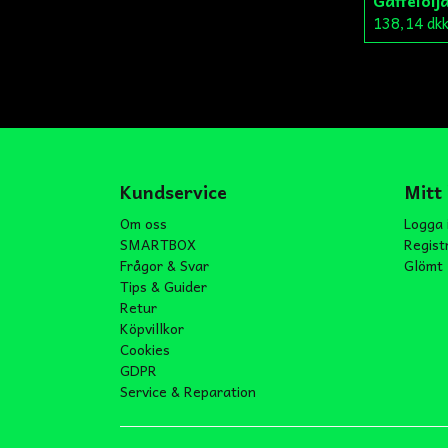
138,14 dk
Kundservice
Mitt
Om oss
Logga 
SMARTBOX
Regist
Frågor & Svar
Glömt 
Tips & Guider
Retur
Köpvillkor
Cookies
GDPR
Service & Reparation