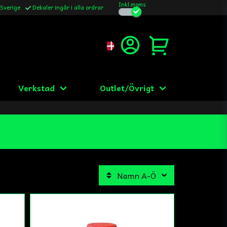
Inkl.moms
 Sverige
Dekaler ingår i alla ordrar
Verkstad
Outlet/Övrigt
Namn A-Ö