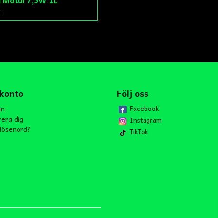
k
 konto
Följ oss
in
Facebook
rera dig
Instagram
lösenord?
TikTok