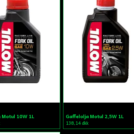
a Motul 10W 1L
Gaffelolja Motul 2,5W 1L
k
138,14 dkk