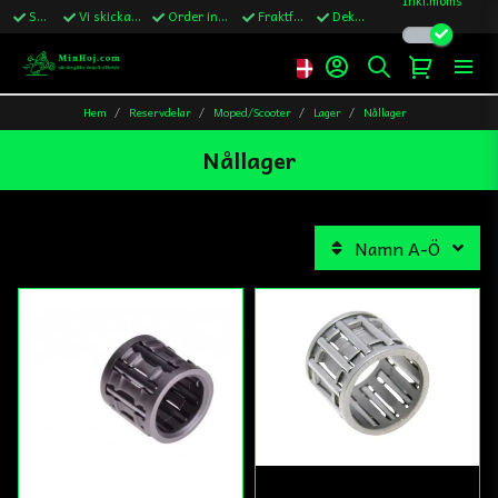
Snabba leveranser
Vi skickar till Sverige,Danmark & Finland
Order innan kl.13 skickas samma vardag
Fraktfritt över 1200kr till Sverige
Dekaler ingår i alla ordrar
Hem
Reservdelar
Moped/Scooter
Lager
Nållager
Nållager
Namn A-Ö