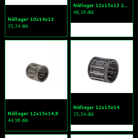
Nållager 12x15x13 2T Scooter
48,19 dkk
Nållager 10x14x13
35,34 dkk
Nållager 12x15x14
Nållager 12x15x14,8
35,34 dkk
44,98 dkk