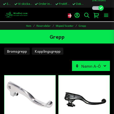
Snabba leveranser
Vi skickar till Sverige,Danmark & Finland
Order innan kl.13 skickas samma vardag
Fraktfritt över 1200kr till Sverige
Dekaler ingår i alla ordrar
Hem
Reservdelar
Moped/Scooter
Grepp
Grepp
Bromsgrepp
Kopplingsgrepp
Namn A-Ö