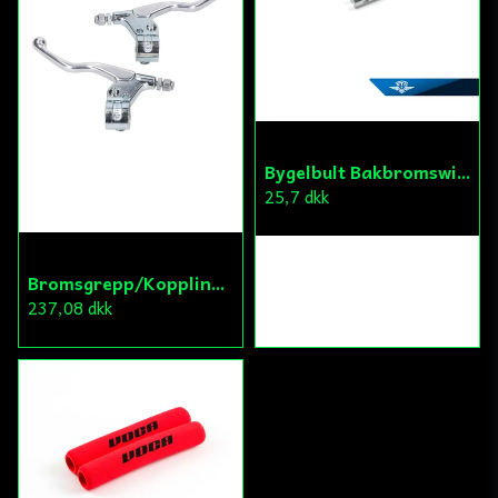
Bygelbult Bakbromswire Puch
25,7 dkk
Bromsgrepp/Kopplingsgrepp Sats Universal
237,08 dkk