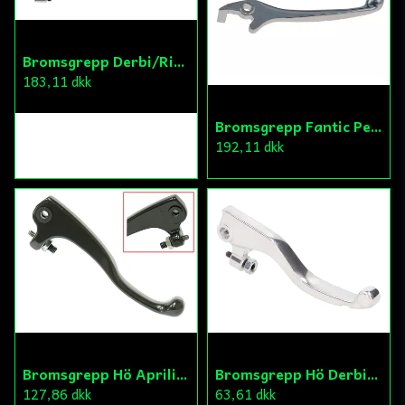
Bromsgrepp Derbi/Rieju/Peugeot
183,11 dkk
Bromsgrepp Fantic Performance 20-
192,11 dkk
Bromsgrepp Hö Aprilia/Derbi
Bromsgrepp Hö Derbi/Aprilia/Rieju
127,86 dkk
63,61 dkk