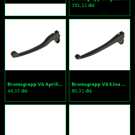
192,11 dkk
Bromsgrepp Vä Aprilia/Peugeot/Yamaha Scooters
Bromsgrepp Vä Kina Scooter 2T CPI/Generic/Keeway
44,33 dkk
80,31 dkk