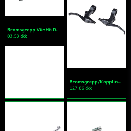
Bromsgrepp Vä+Hö Derbi/Peugeot
83,53 dkk
Bromsgrepp/Kopplingsgrepp sats Mini
127,86 dkk