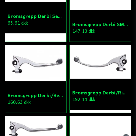
Bromsgrepp Derbi Senda DRD/Aprilia RX/SX
63,61 dkk
Bromsgrepp Derbi SM/DRD 11-
147,13 dkk
Bromsgrepp Derbi/Rieju/HM
Bromsgrepp Derbi/Beta/Peugeot
192,11 dkk
160,63 dkk