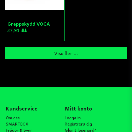
Greppskydd VOCA
37,91 dkk
Visa fler ...
Kundservice
Mitt konto
Om oss
Logga in
SMARTBOX
Registrera dig
Frågor & Svar
Glömt lösenord?