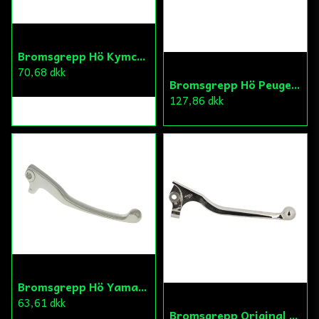
Bromsgrepp Hö Kymco/Sym
70,68 dkk
Bromsgrepp Hö Peugeot Ludix/Speedfight/Vivacity
127,86 dkk
Bromsgrepp Hö Yamaha Neos/Ovetto
63,61 dkk
Bromsgrepp Original Hö Peugeot Ludix/Speedfight/Vivacity