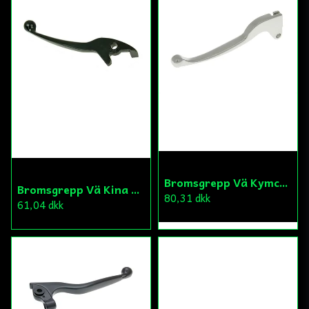
Bromsgrepp Vä Kymco/Sym
Bromsgrepp Vä Kina Scooter Skivbroms
80,31 dkk
61,04 dkk