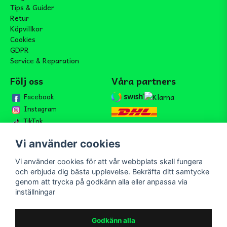
Tips & Guider
Retur
Köpvillkor
Cookies
GDPR
Service & Reparation
Följ oss
Våra partners
Facebook
Instagram
TikTok
Vi använder cookies
Vi använder cookies för att vår webbplats skall fungera
Bli medlem i vårt nyhetsbrev
och erbjuda dig bästa upplevelse. Bekräfta ditt samtycke
email
genom att trycka på godkänn alla eller anpassa via
Mejladress
Skicka
inställningar
Bli medlem i vårt nyhetsbrev och ta del av våra nyheter och
erbjudande.
Godkänn alla