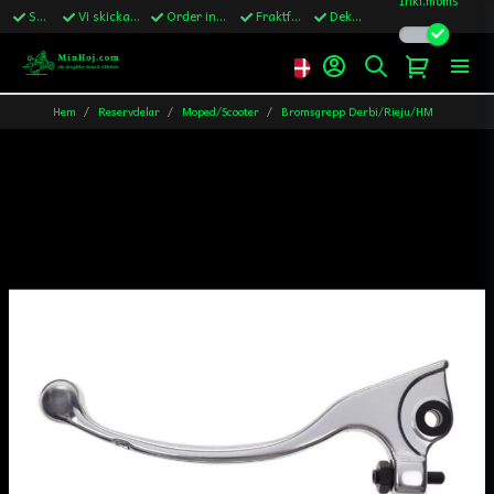
Snabba leveranser
Vi skickar till Sverige,Danmark & Finland
Order innan kl.13 skickas samma vardag
Fraktfritt över 1200kr till Sverige
Dekaler ingår i alla ordrar
Hem
Reservdelar
Moped/Scooter
Bromsgrepp Derbi/Rieju/HM