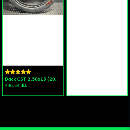
Däck CST 2.50x15 (20x250) Compact/Scoper/Mamba/Flakmoped
446,54 dkk