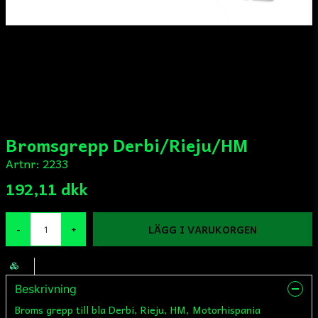
Bromsgrepp Derbi/Rieju/HM
Artnr:
2233
192,11 dkk
LÄGG I VARUKORGEN
-
+
Beskrivning
Broms grepp till bla Derbi, Rieju, HM, Motorhispania