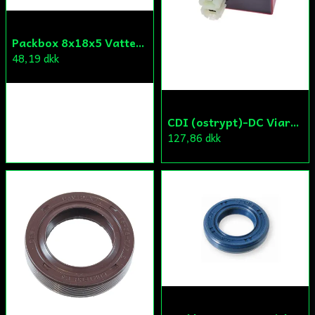
Skicka fråga
Packbox 8x18x5 Vattenpump Aprilia/Derbi/Gilera (original)
48,19 dkk
CDI (ostrypt)-DC Viarelli/Keeway/Generic
127,86 dkk