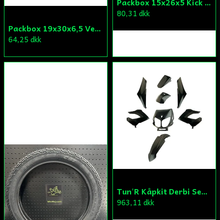
Packbox 15x26x5 Kick Aprilia/Derbi/Gilera (original)
80,31 dkk
Packbox 19x30x6,5 Vevparti Vä Aprilia/Derbi/Gilera (original)
64,25 dkk
Tun'R Kåpkit Derbi Senda
963,11 dkk