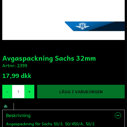
Avgaspackning Sachs 32mm
Artnr:
2399
17,99 dkk
LÄGG I VARUKORGEN
-
+
Beskrivning
Avgaspackning för Sachs 50/3, 50/450/A, 50/2