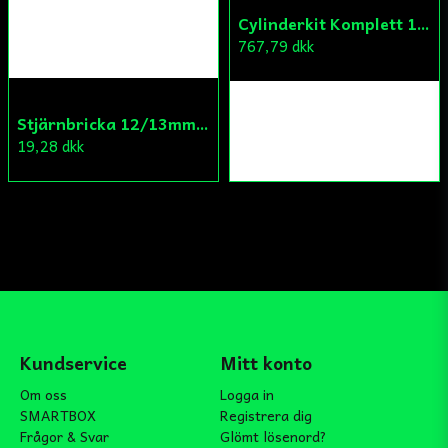
Cylinderkit Komplett 150cc GY6
767,79 dkk
Stjärnbricka 12/13mm Yttre Remskiva
19,28 dkk
Kundservice
Mitt konto
Om oss
Logga in
SMARTBOX
Registrera dig
Frågor & Svar
Glömt lösenord?