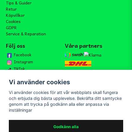
Tips & Guider
Retur
Köpvillkor
Cookies
GDPR
Service & Reparation
Följ oss
Våra partners
Facebook
Instagram
TikTok
Vi använder cookies
Vi använder cookies för att vår webbplats skall fungera
Bli medlem i vårt nyhetsbrev
och erbjuda dig bästa upplevelse. Bekräfta ditt samtycke
email
genom att trycka på godkänn alla eller anpassa via
Mejladress
Skicka
inställningar
Bli medlem i vårt nyhetsbrev och ta del av våra nyheter och
erbjudande.
Godkänn alla