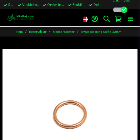
Snabba leveranser
Vi skickar till Sverige,Danmark & Finland
Order innan kl.13 skickas samma vardag
Fraktfritt över 1200kr till Sverige
Dekaler ingår i alla ordrar
Hem
Reservdelar
Moped/Scooter
Avgaspackning Sachs 32mm