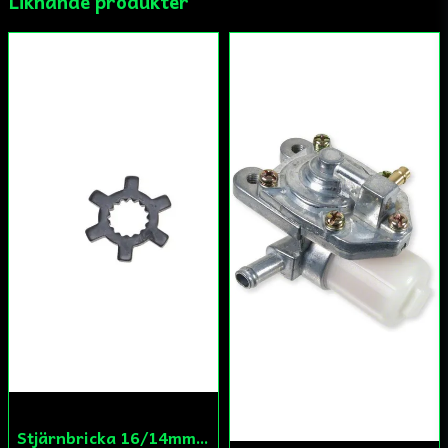
Liknande produkter
Ja, ni får publicera min fråga
Skicka fråga
Stjärnbricka 16/14mm Yttre Remskiva