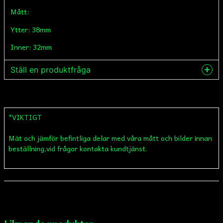
Mått:
Ytter: 38mm
Inner: 32mm
Ställ en produktfråga
question
Fråga oss något om denna produkten...
*VIKTIGT
Mät och jämför befintliga delar med våra mått och bilder innan
name
Namn
beställning,vid frågor kontakta kundtjänst.
email
Mejladress