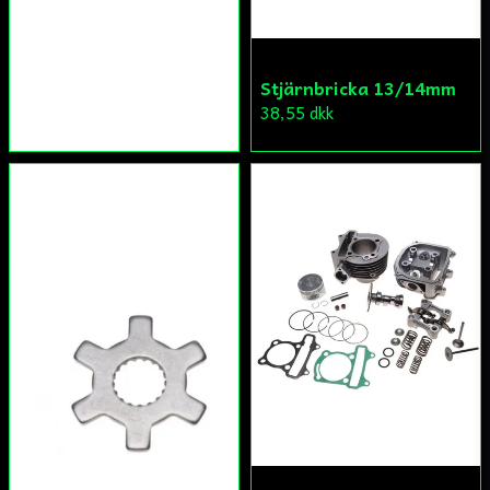
Stjärnbricka 13/14mm
38,55 dkk