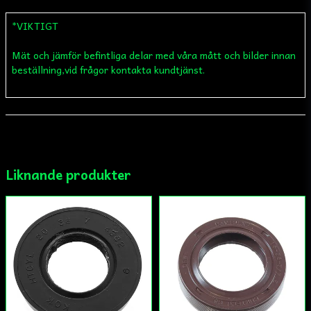
*VIKTIGT
Mät och jämför befintliga delar med våra mått och bilder innan
name
Namn
beställning,vid frågor kontakta kundtjänst.
email
Mejladress
Liknande produkter
Ja, ni får publicera min fråga