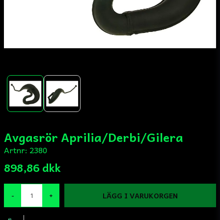
Avgasrör Aprilia/Derbi/Gilera
Artnr:
2380
898,86 dkk
LÄGG I VARUKORGEN
-
+