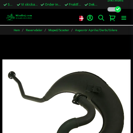
Snabba leveranser
Vi skickar till Sverige,Danmark & Finland
Order innan kl.13 skickas samma vardag
Fraktfritt över 1200kr till Sverige
Dekaler ingår i alla ordrar
Hem
Reservdelar
Moped/Scooter
Avgasrör Aprilia/Derbi/Gilera