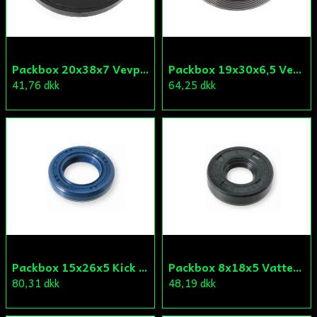
Skicka fråga
Packbox 20x38x7 Vevparti Derbi (original)
Packbox 19x30x6,5 Vevparti Vä Aprilia/Derbi/Gilera (original)
41,76 dkk
64,25 dkk
Packbox 15x26x5 Kick Aprilia/Derbi/Gilera (original)
Packbox 8x18x5 Vattenpump Aprilia/Derbi/Gilera (original)
80,31 dkk
48,19 dkk