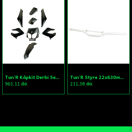
Tun'R Kåpkit Derbi Senda
Tun'R Styre 22x630mm Vit
963,11 dkk
211,38 dkk