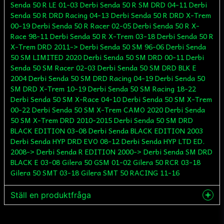
Senda 50 R LE 01-03 Derbi Senda 50 R SM DRD 04-11 Derbi
Senda 50 R DRD Racing 04-13 Derbi Senda 50 R DRD X-Trem
00-19 Derbi Senda 50 R Racer 02-05 Derbi Senda 50 R X-
Race 98-11 Derbi Senda 50 R X-Trem 03-18 Derbi Senda 50 R
X-Trem DRD 2011-> Derbi Senda 50 SM 96-06 Derbi Senda
50 SM LIMITED 2020 Derbi Senda 50 SM DRD 00-11 Derbi
Senda 50 SM Racer 02-03 Derbi Senda 50 SM DRD BLK E
2004 Derbi Senda 50 SM DRD Racing 04-19 Derbi Senda 50
SM DRD X-Trem 10-19 Derbi Senda 50 SM Racing 18-22
Derbi Senda 50 SM X-Race 04-10 Derbi Senda 50 SM X-Trem
00-22 Derbi Senda 50 SM X-Trem CAMO 2020 Derbi Senda
50 SM X-Trem DRD 2010-2015 Derbi Senda 50 SM DRD
BLACK EDITION 03-08 Derbi Senda BLACK EDITION 2003
Derbi Senda HYP DRD EVO 08-12 Derbi Senda HYP LTD ED.
2008-> Derbi Senda R EDITION 2000-> Derbi Senda SM DRD
BLACK E 03-08 Gilera 50 GSM 01-02 Gilera 50 RCR 03-18
Gilera 50 SMT 03-18 Gilera SMT 50 RACING 11-16
Ställ en produktfråga
question
Fråga oss något om denna produkten...