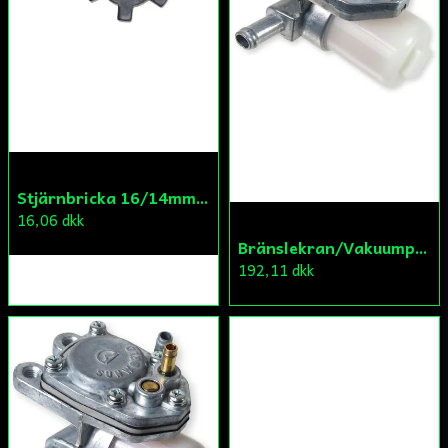
Stjärnbricka 16/14mm Yttre Remskiva
16,06 dkk
Bränslekran/Vakuumpump PGO
192,11 dkk