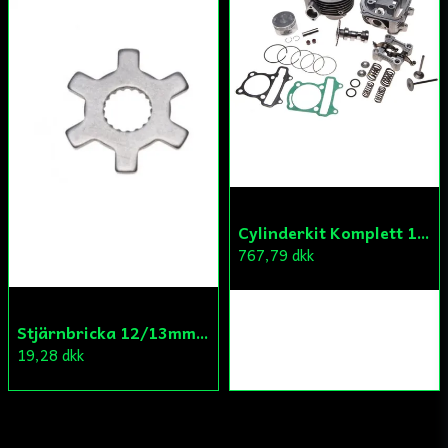
Cylinderkit Komplett 150cc GY6
767,79 dkk
Stjärnbricka 12/13mm Yttre Remskiva
19,28 dkk