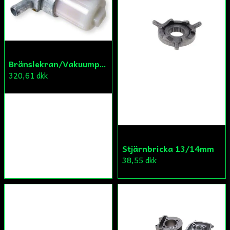
Bränslekran/Vakuumpump PGO
320,61 dkk
Stjärnbricka 13/14mm
38,55 dkk