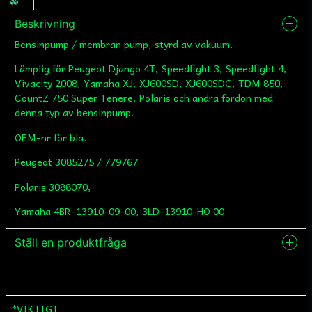
Beskrivning
Bensinpump / membran pump, styrd av vakuum.
Lämplig för Peugeot Django 4T, Speedfight 3, Speedfight 4,
Vivacity 2008, Yamaha XJ, XJ600SD, XJ600SDC, TDM 850,
CountZ 750 Super Tenere, Polaris och andra fordon med
denna typ av bensinpump.
OEM-nr för bla.
Peugeot 3085275 / 779767
Polaris 3088070,
Yamaha 4BR-13910-09-00, 3LD-13910-HO 00
Ställ en produktfråga
question
Fråga oss något om denna produkten...
*VIKTIGT