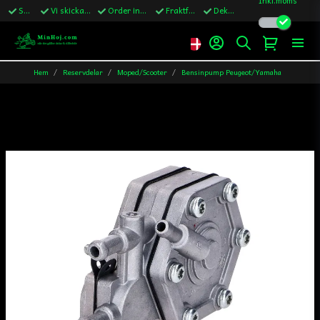
Snabba leveranser
Vi skickar till Sverige,Danmark & Finland
Order innan kl.13 skickas samma vardag
Fraktfritt över 1200kr till Sverige
Dekaler ingår i alla ordrar
Hem
Reservdelar
Moped/Scooter
Bensinpump Peugeot/Yamaha