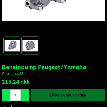
Bensinpump Peugeot/Yamaha
Artnr:
2239
215,24 dkk
LÄGG I VARUKORGEN
-
+