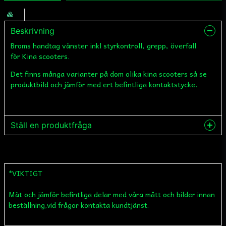
Beskrivning
Broms handtag vänster inkl styrkontroll, grepp, överfall
för Kina scooters.
Det finns många varianter på dom olika kina scooters så se
produktbild och jämför med ert befintliga kontaktstycke.
Ställ en produktfråga
question
Fråga oss något om denna produkten...
*VIKTIGT
Mät och jämför befintliga delar med våra mått och bilder innan
name
Namn
beställning,vid frågor kontakta kundtjänst.