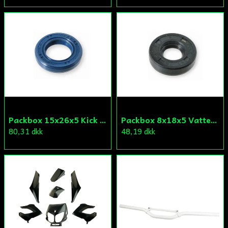
Packbox 15x26x5 Kick Aprilia/Derbi/Gilera (original)
Packbox 8x18x5 Vattenpump Aprilia/Derbi/Gilera (original)
80,31 dkk
48,19 dkk