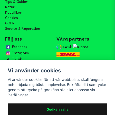
Tips & Guider
Retur
Köpvillkor
Cookies
GDPR
Service & Reparation
Följ oss
Våra partners
Facebook
Instagram
TikTok
Vi använder cookies
Vi använder cookies för att vår webbplats skall fungera
Bli medlem i vårt nyhetsbrev
och erbjuda dig bästa upplevelse. Bekräfta ditt samtycke
email
genom att trycka på godkänn alla eller anpassa via
Mejladress
Skicka
inställningar
Bli medlem i vårt nyhetsbrev och ta del av våra nyheter och
erbjudande.
Godkänn alla