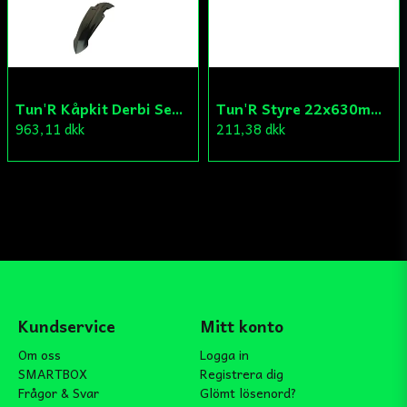
Tun'R Kåpkit Derbi Senda
Tun'R Styre 22x630mm Vit
963,11 dkk
211,38 dkk
Kundservice
Mitt konto
Om oss
Logga in
SMARTBOX
Registrera dig
Frågor & Svar
Glömt lösenord?