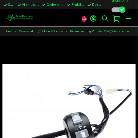
Snabba leveranser
Vi skickar till Sverige,Danmark & Finland
Order innan kl.13 skickas samma vardag
Fraktfritt över 1200kr till Sverige
Dekaler ingår i alla ordrar
Hem
Reservdelar
Moped/Scooter
Bromshandtag Vänster GY6/Kina scooter