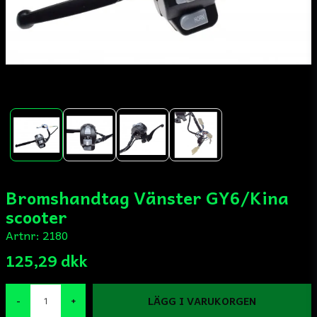
Bromshandtag Vänster GY6/Kina
scooter
Artnr:
2180
125,29 dkk
LÄGG I VARUKORGEN
-
+