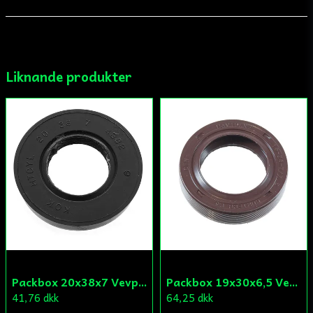
email
Mejladress
Liknande produkter
Ja, ni får publicera min fråga
Skicka fråga
Packbox 20x38x7 Vevparti Derbi (original)
Packbox 19x30x6,5 Vevparti Vä Aprilia/Derbi/Gilera (original)
41,76 dkk
64,25 dkk