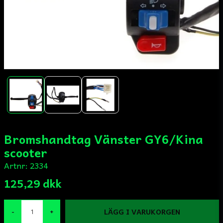
Bromshandtag Vänster GY6/Kina
scooter
Artnr:
2334
125,29 dkk
LÄGG I VARUKORGEN
-
+