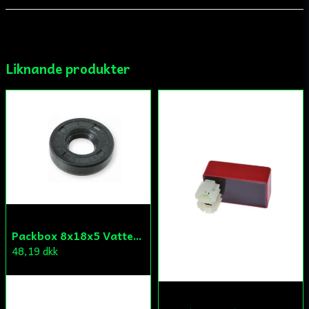
email
Mejladress
Liknande produkter
Ja, ni får publicera min fråga
Skicka fråga
Packbox 8x18x5 Vattenpump Aprilia/Derbi/Gilera (original)
48,19 dkk