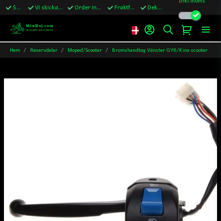
Snabba leveranser
Vi skickar till Sverige,Danmark & Finland
Order innan kl.13 skickas samma vardag
Fraktfritt över 1200kr till Sverige
Dekaler ingår i alla ordrar
Hem
Reservdelar
Moped/Scooter
Bromshandtag Vänster GY6/Kina scooter