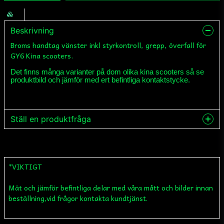
Beskrivning
Broms handtag vänster inkl styrkontroll, grepp, överfall för
GY6 Kina scooters.
Det finns många varianter på dom olika kina scooters så se
produktbild och jämför med ert befintliga kontaktstycke.
Ställ en produktfråga
question
Fråga oss något om denna produkten...
*VIKTIGT
Mät och jämför befintliga delar med våra mått och bilder innan
name
Namn
beställning,vid frågor kontakta kundtjänst.