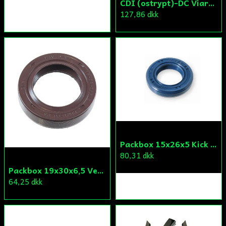
CDI (ostrypt)-DC Viarelli/Keeway/Generic
127,86 dkk
Packbox 15x26x5 Kick Aprilia/Derbi/Gilera (original)
80,31 dkk
Packbox 19x30x6,5 Vevparti Vä Aprilia/Derbi/Gilera (original)
64,25 dkk