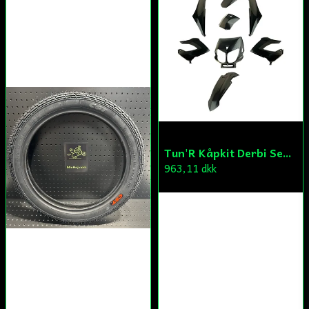
Tun'R Kåpkit Derbi Senda
963,11 dkk