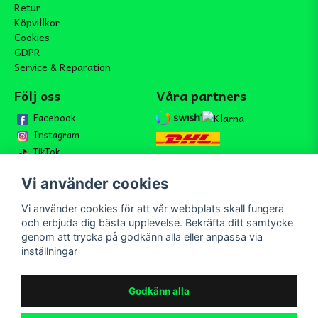
Retur
Köpvillkor
Cookies
GDPR
Service & Reparation
Följ oss
Våra partners
Facebook
Instagram
TikTok
Vi använder cookies
Vi använder cookies för att vår webbplats skall fungera
Bli medlem i vårt nyhetsbrev
och erbjuda dig bästa upplevelse. Bekräfta ditt samtycke
email
genom att trycka på godkänn alla eller anpassa via
Mejladress
Skicka
inställningar
Bli medlem i vårt nyhetsbrev och ta del av våra nyheter och
erbjudande.
Godkänn alla