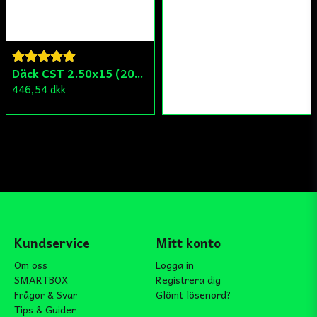
Däck CST 2.50x15 (20x250) Compact/Scoper/Mamba/Flakmoped
446,54 dkk
Kundservice
Mitt konto
Om oss
Logga in
SMARTBOX
Registrera dig
Frågor & Svar
Glömt lösenord?
Tips & Guider