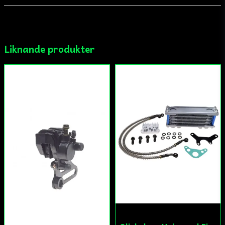
email
Mejladress
Liknande produkter
Ja, ni får publicera min fråga
Skicka fråga