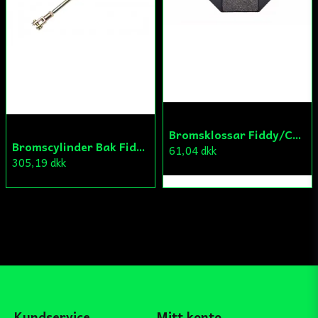
Bromsklossar Fiddy/Cross
Bromscylinder Bak Fiddy/Cross
61,04 dkk
305,19 dkk
Kundservice
Mitt konto