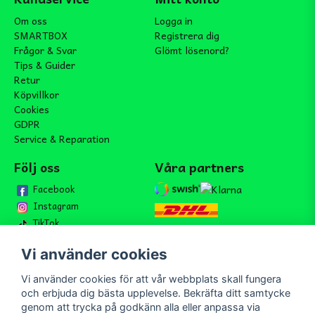
Om oss
Logga in
SMARTBOX
Registrera dig
Frågor & Svar
Glömt lösenord?
Tips & Guider
Retur
Köpvillkor
Cookies
GDPR
Service & Reparation
Följ oss
Våra partners
Facebook
Instagram
TikTok
Vi använder cookies
Vi använder cookies för att vår webbplats skall fungera
Bli medlem i vårt nyhetsbrev
och erbjuda dig bästa upplevelse. Bekräfta ditt samtycke
email
genom att trycka på godkänn alla eller anpassa via
Mejladress