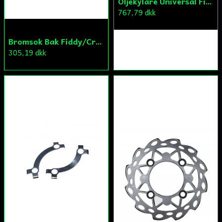
Oljekylare Universal Fiddy/Cross/ATV
767,79 dkk
Bromsok Bak Fiddy/Cross
305,19 dkk