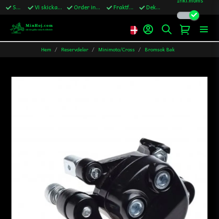
Snabba leveranser
Vi skickar till Sverige,Danmark & Finland
Order innan kl.13 skickas samma vardag
Fraktfritt över 1200kr till Sverige
Dekaler ingår i alla ordrar
Hem
Reservdelar
Minimoto/Cross
Bromsok Bak