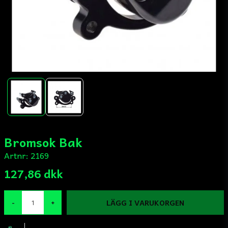
Bromsok Bak
Artnr:
2169
127,86 dkk
LÄGG I VARUKORGEN
-
+