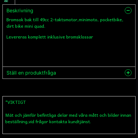
Beskrivning
Bromsok bak till 49cc 2-taktsmotor,minimoto, pocketbike,
dirt bike mini quad.
Levereras komplett inklusive bromsklossar
Ställ en produktfråga
question
Fråga oss något om denna produkten...
*VIKTIGT
Mät och jämför befintliga delar med våra mått och bilder innan
name
Namn
beställning,vid frågor kontakta kundtjänst.