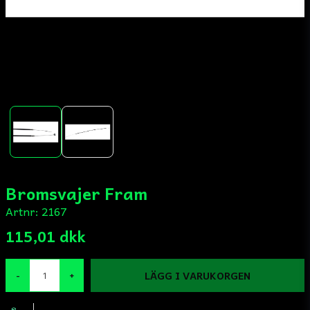
Bromsvajer Fram
Artnr:
2167
115,01 dkk
LÄGG I VARUKORGEN
-
+