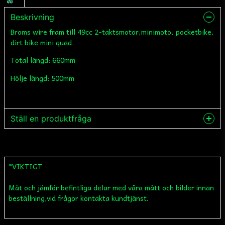
Beskrivning
Broms wire fram till 49cc 2-taktsmotor,minimoto, pocketbike,
dirt bike mini quad.
Total längd: 660mm
Hölje längd: 500mm
Ställ en produktfråga
question
Fråga oss något om denna produkten...
*VIKTIGT
Mät och jämför befintliga delar med våra mått och bilder innan
name
Namn
beställning,vid frågor kontakta kundtjänst.