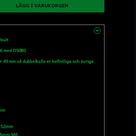
LÄGG I VARUKORGEN
vbult
06 med D50B0
är 49 mm så dubbelkolla er befintliga och övriga
4mm
r: 52mm
: 46mm M6