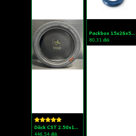
Packbox 15x26x5 Kick Aprilia/Derbi/Gilera (original)
80,31 dkk
Däck CST 2.50x15 (20x250) Compact/Scoper/Mamba/Flakmoped
446,54 dkk