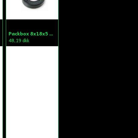
Packbox 8x18x5 Vattenpump Aprilia/Derbi/Gilera (original)
48,19 dkk