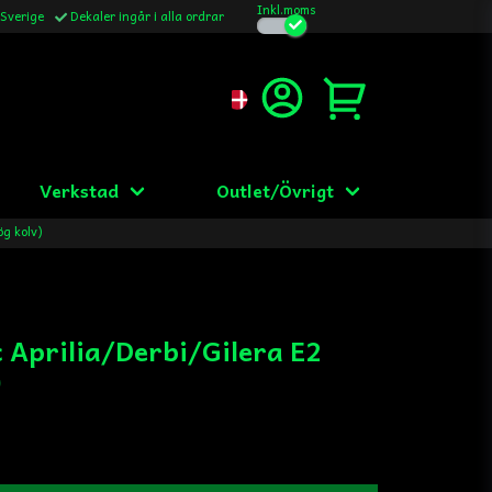
Inkl.moms
 Sverige
Dekaler ingår i alla ordrar
Verkstad
Outlet/Övrigt
ög kolv)
c Aprilia/Derbi/Gilera E2
)