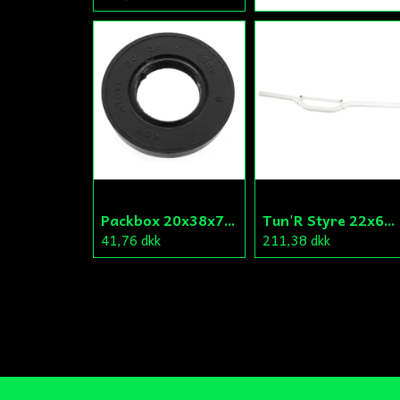
Packbox 20x38x7 Vevparti Derbi (original)
Tun'R Styre 22x630mm Vit
41,76 dkk
211,38 dkk