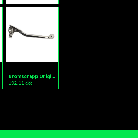
Bromsgrepp Original Hö Peugeot Ludix/Speedfight/Vivacity
192,11 dkk