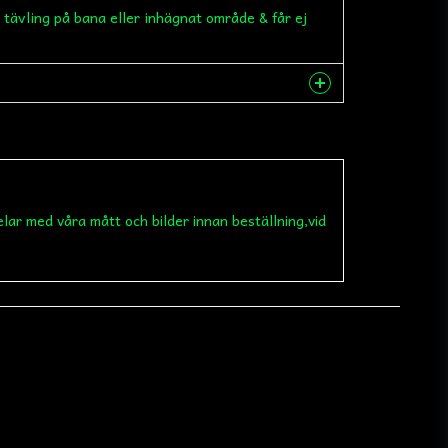
 tävling på bana eller inhägnat område & får ej
nna produkten...
elar med våra mått och bilder innan beställning,vid
email
Mejladress
 min fråga