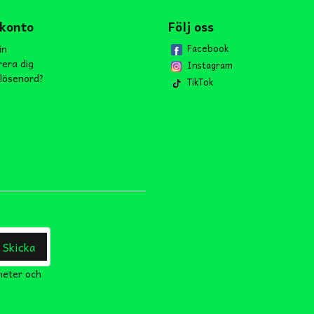
 konto
Följ oss
in
Facebook
rera dig
Instagram
lösenord?
TikTok
Skicka
heter och