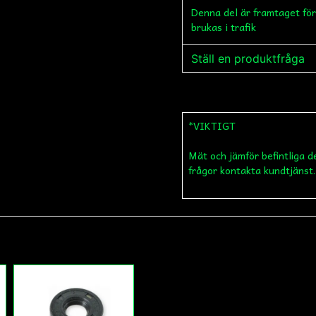
Denna del är framtaget för
brukas i trafik
Ställ en produktfråga
question
Fråga oss något om de
*VIKTIGT
Mät och jämför befintliga d
name
Namn
frågor kontakta kundtjänst.
Ja, ni får publicera