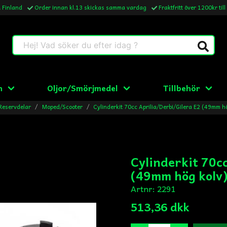
& Finland
Order innan kl.13 skickas samma vardag
Fraktfritt över 1200kr till
Hej! Vad söker du efter idag ?
n
Oljor/Smörjmedel
Tillbehör
Reservdelar
Moped/Scooter
Cylinderkit 70cc Aprilia/Derbi/Gilera E2 (49mm h
Cylinderkit 70c
(49mm hög kolv
Artnr:
2291
513,36 dkk