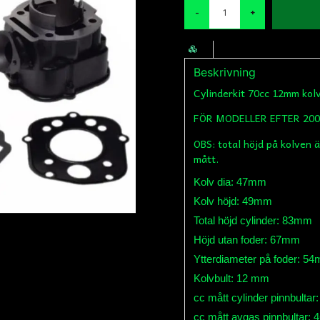
-
+
Beskrivning
Cylinderkit 70cc 12mm kol
FÖR MODELLER EFTER 20
OBS: total höjd på kolven 
mått.
Kolv dia: 47mm
Kolv höjd: 49mm
Total höjd cylinder: 83mm
Höjd utan foder: 67mm
Ytterdiameter på foder: 5
Kolvbult: 12 mm
cc mått cylinder pinnbulta
cc mått avgas pinnbultar