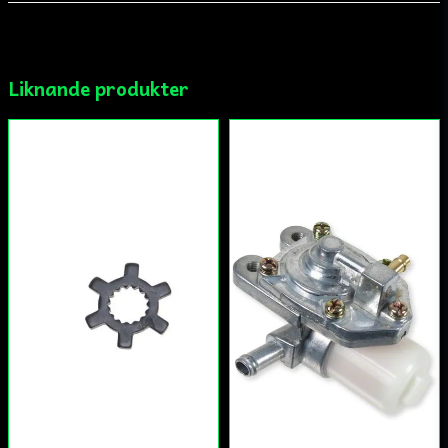
email
Mejladress
Liknande produkter
Ja, ni får publicera min fråga
Skicka fråga