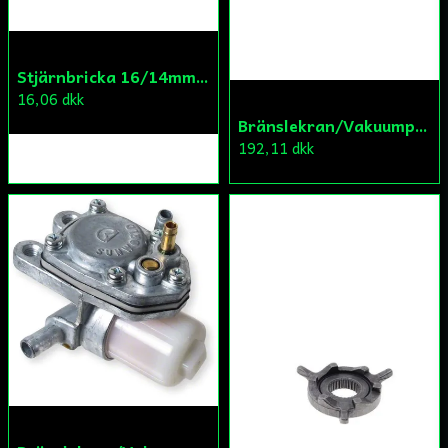
Stjärnbricka 16/14mm Yttre Remskiva
16,06 dkk
Bränslekran/Vakuumpump PGO
192,11 dkk