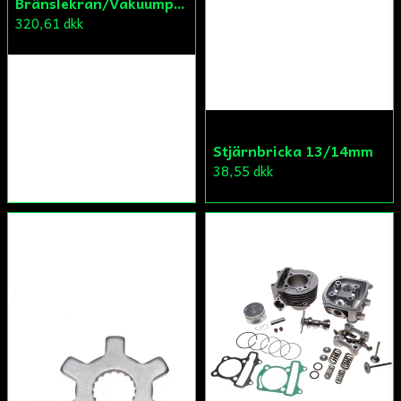
Bränslekran/Vakuumpump PGO
320,61 dkk
Stjärnbricka 13/14mm
38,55 dkk