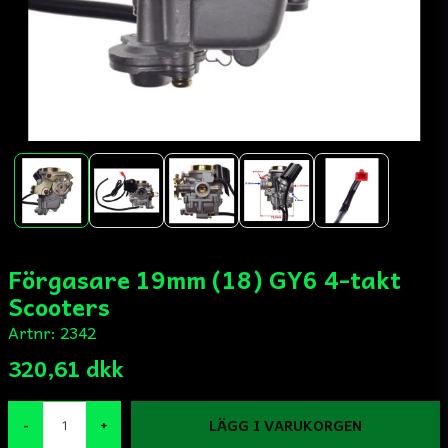
Förgasare 19mm (18) GY6 4-takt
Scooters
Artnr:
2342
320,61 dkk
LÄGG I VARUKORGEN
-
+