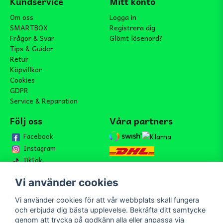
Kundservice
Mitt konto
Om oss
Logga in
SMARTBOX
Registrera dig
Frågor & Svar
Glömt lösenord?
Tips & Guider
Retur
Köpvillkor
Cookies
GDPR
Service & Reparation
Följ oss
Våra partners
Facebook
Instagram
TikTok
Vi använder cookies
Vi använder cookies för att vår webbplats skall fungera
Bli medlem i vårt nyhetsbrev
och erbjuda dig bästa upplevelse. Bekräfta ditt samtycke
email
genom att trycka på godkänn alla eller anpassa via
Mejladress