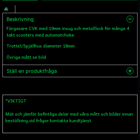
Beskrivning
Förgasare CVK med 19mm insug och metalllock för många 4
takt scooters med automatchoke.
Trottel/Spjällhus diameter 18mm
Övriga mått se bild
Ställ en produktfråga
question
Fråga oss något om denna produkten...
*VIKTIGT
Mät och jämför befintliga delar med våra mått och bilder innan
name
Namn
beställning,vid frågor kontakta kundtjänst.