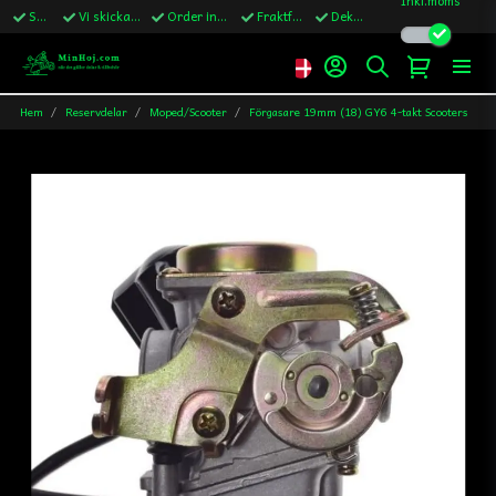
Snabba leveranser
Vi skickar till Sverige,Danmark & Finland
Order innan kl.13 skickas samma vardag
Fraktfritt över 1200kr till Sverige
Dekaler ingår i alla ordrar
Hem
Reservdelar
Moped/Scooter
Förgasare 19mm (18) GY6 4-takt Scooters