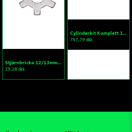
Cylinderkit Komplett 150cc GY6
767,79 dkk
Stjärnbricka 12/13mm Yttre Remskiva
19,28 dkk