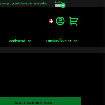
Inkl.moms
 Sverige
Dekaler ingår i alla ordrar
Verkstad
Outlet/Övrigt
LÄGG I VARUKORGEN