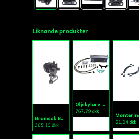
Liknande produkter
Oljekylare Universal Fiddy/Cross/ATV
767,79 dkk
Bromsok Bak Fiddy/Cross
61,04 dkk
305,19 dkk