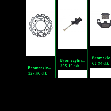
Bromscylinder Bak Fiddy/Cross
61,04 dkk
305,19 dkk
Bromsskiva Bak Fiddy/Cross
127,86 dkk