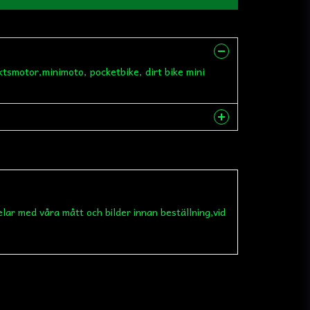
aktsmotor,minimoto, pocketbike, dirt bike mini
nna produkten...
elar med våra mått och bilder innan beställning,vid
email
Mejladress
 min fråga