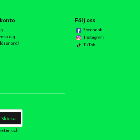
 konto
Följ oss
in
Facebook
rera dig
Instagram
lösenord?
TikTok
Skicka
heter och