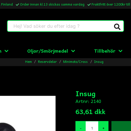
& Finland
Order innan kl.13 skickas samma vardag
Fraktfritt över 1200kr till
Hej! Vad söker du efter idag ?
n
Oljor/Smörjmedel
Tillbehör
Hem
Reservdelar
Minimoto/Cross
Insug
Insug
Artnr:
2140
63,61 dkk
-
+