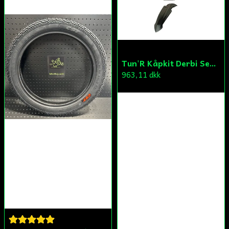
Tun'R Kåpkit Derbi Senda
963,11 dkk