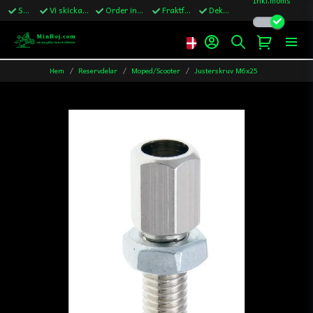
Snabba leveranser
Vi skickar till Sverige,Danmark & Finland
Order innan kl.13 skickas samma vardag
Fraktfritt över 1200kr till Sverige
Dekaler ingår i alla ordrar
Hem
Reservdelar
Moped/Scooter
Justerskruv M6x25