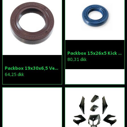
Packbox 15x26x5 Kick Aprilia/Derbi/Gilera (original)
80,31 dkk
Packbox 19x30x6,5 Vevparti Vä Aprilia/Derbi/Gilera (original)
64,25 dkk