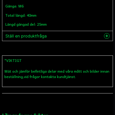
Gänga: M6
Total längd: 40mm
Längd gängad del: 25mm
Ställ en produktfråga
question
Fråga oss något om denna produkten...
*VIKTIGT
Mät och jämför befintliga delar med våra mått och bilder innan
name
Namn
beställning,vid frågor kontakta kundtjänst.
email
Mejladress