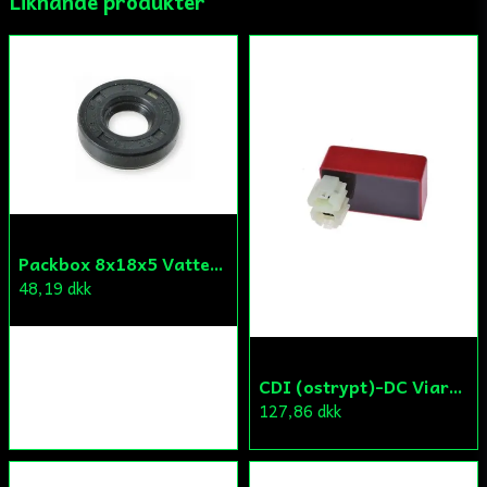
Liknande produkter
Ja, ni får publicera min fråga
Skicka fråga
Packbox 8x18x5 Vattenpump Aprilia/Derbi/Gilera (original)
48,19 dkk
CDI (ostrypt)-DC Viarelli/Keeway/Generic
127,86 dkk