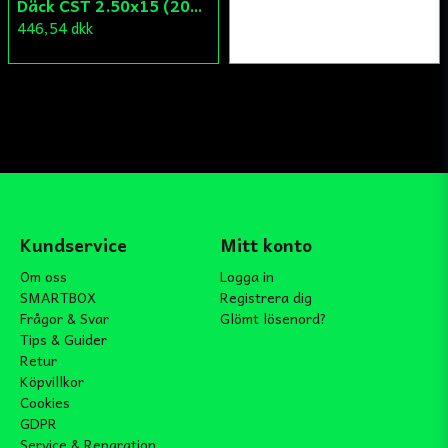
Däck CST 2.50x15 (20x250) Compact/Scoper/Mamba/Flakmoped
446,54 dkk
Kundservice
Mitt konto
Om oss
Logga in
SMARTBOX
Registrera dig
Frågor & Svar
Glömt lösenord?
Tips & Guider
Retur
Köpvillkor
Cookies
GDPR
Service & Reparation