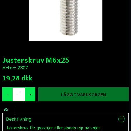
Justerskruv M6x25
Artnr:
2307
19,28 dkk
LÄGG I VARUKORGEN
-
+
Beskrivning
Justerskruv för gasvajer eller annan typ av vajer.