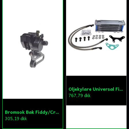
Skicka fråga
Oljekylare Universal Fiddy/Cross/ATV
767,79 dkk
Bromsok Bak Fiddy/Cross
305,19 dkk