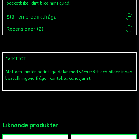
pocketbike, dirt bike mini quad.
Ställ en produktfråga
Recensioner (2)
question
Fråga oss något om denna produkten...
Oliver
for 1 måned siden
*VIKTIGT
name
Mikael
Namn
for 1 år siden
Mät och jämför befintliga delar med våra mått och bilder innan
beställning,vid frågor kontakta kundtjänst.
email
Mejladress
Ja, ni får publicera min fråga
Liknande produkter