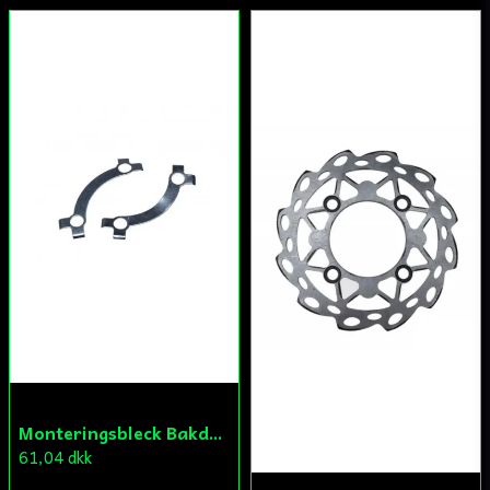
Monteringsbleck Bakdrev Fiddy/Cross
61,04 dkk