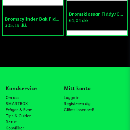
Bromsklossar Fiddy/Cross
Bromscylinder Bak Fiddy/Cross
61,04 dkk
305,19 dkk
Kundservice
Mitt konto
Om oss
Logga in
SMARTBOX
Registrera dig
Frågor & Svar
Glömt lösenord?
Tips & Guider
Retur
Köpvillkor