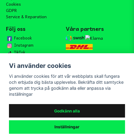
Cookies
GDPR
Service & Reparation
Följ oss
Våra partners
Facebook
Instagram
TikTok
Vi använder cookies
Vi använder cookies för att vår webbplats skall fungera
Bli medlem i vårt nyhetsbrev
och erbjuda dig bästa upplevelse. Bekräfta ditt samtycke
email
genom att trycka på godkänn alla eller anpassa via
Mejladress
Skicka
inställningar
Bli medlem i vårt nyhetsbrev och ta del av våra nyheter och
erbjudande.
Godkänn alla
Inställningar