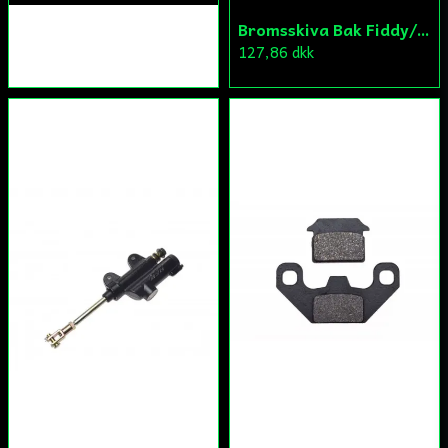
Bromsskiva Bak Fiddy/Cross
127,86 dkk