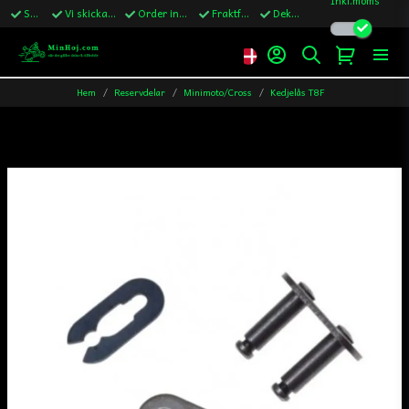
Snabba leveranser
Vi skickar till Sverige,Danmark & Finland
Order innan kl.13 skickas samma vardag
Fraktfritt över 1200kr till Sverige
Dekaler ingår i alla ordrar
Hem
Reservdelar
Minimoto/Cross
Kedjelås T8F