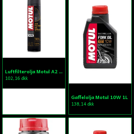
Luftfilterolja Motul A2 Spray 400ml
102,16 dkk
Gaffelolja Motul 10W 1L
138,14 dkk