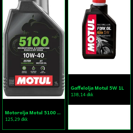
Gaffelolja Motul 5W 1L
138,14 dkk
Motorolja Motul 5100 4T 10W-40 1L
125,29 dkk