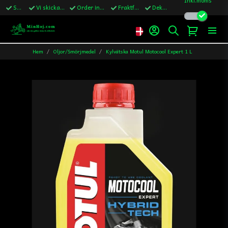
Snabba leveranser
Vi skickar till Sverige,Danmark & Finland
Order innan kl.13 skickas samma vardag
Fraktfritt över 1200kr till Sverige
Dekaler ingår i alla ordrar
Hem
Oljor/Smörjmedel
Kylvätska Motul Motocool Expert 1 L