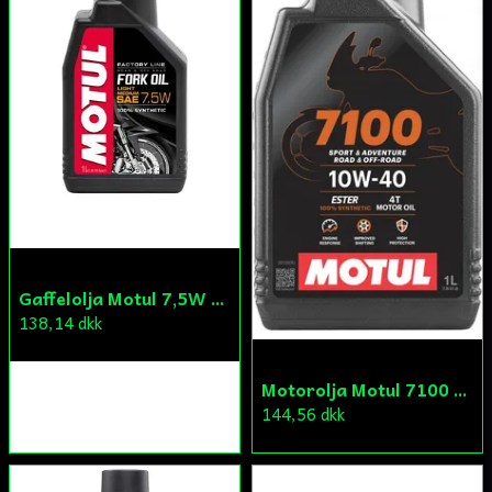
Skicka fråga
Gaffelolja Motul 7,5W 1L
138,14 dkk
Motorolja Motul 7100 4T 10W-40 1L
144,56 dkk