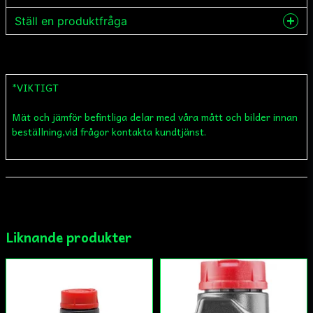
Ställ en produktfråga
question
Fråga oss något om denna produkten...
*VIKTIGT
Mät och jämför befintliga delar med våra mått och bilder innan
name
Namn
beställning,vid frågor kontakta kundtjänst.
email
Mejladress
Liknande produkter
Ja, ni får publicera min fråga