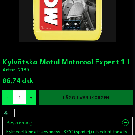
Kylvätska Motul Motocool Expert 1 L
Artnr:
2189
86,74 dkk
LÄGG I VARUKORGEN
-
+
Beskrivning
Kylmedel klar att användas -37°C (späd ej) utvecklat för alla