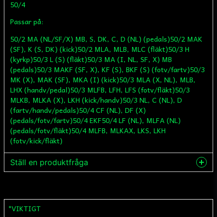
50/4
Passar på:
50/2 MA (NL/SF/X) MB, S, DK, C, D (NL) (pedals)50/2 MAK
(SF), K (S, DK) (kick)50/2 MLA, MLB, MLC (fläkt)50/3 H
(kyrkp)50/3 L (S) (fläkt)50/3 MA (I, NL, SF, X) MB
(pedals)50/3 MAKF (SF, X), KF (S), BKF (S) (fotv/fartv)50/3
MK (X), MAK (SF), MKA (I) (kick)50/3 MLA (X, NL), MLB,
LHX (handv/pedal)50/3 MLFB, LFH, LFS (fotv/fläkt)50/3
MLKB, MLKA (X), LKH (kick/handv)50/3 NL, C (NL), D
(fartv/handv/pedals)50/4 CF (NL), DF (X)
(pedals/fotv/fartv)50/4 EKF50/4 LF (NL), MLFA (NL)
(pedals/fotv/fläkt)50/4 MLFB, MLKAX, LKS, LKH
(fotv/kick/fläkt)
Ställ en produktfråga
question
Fråga oss något om denna produkten...
*VIKTIGT