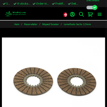
Snabba leveranser
Vi skickar till Sverige,Danmark & Finland
Order innan kl.13 skickas samma vardag
Fraktfritt över 1200kr till Sverige
Dekaler ingår i alla ordrar
Hem
Reservdelar
Moped/Scooter
Lamellsats Sachs 3,9mm