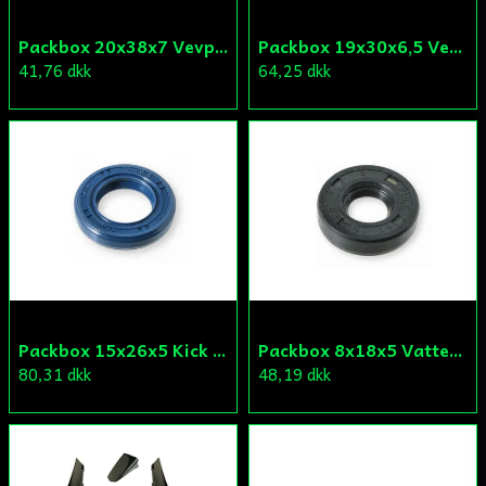
Packbox 20x38x7 Vevparti Derbi (original)
Packbox 19x30x6,5 Vevparti Vä Aprilia/Derbi/Gilera (original)
41,76 dkk
64,25 dkk
Packbox 15x26x5 Kick Aprilia/Derbi/Gilera (original)
Packbox 8x18x5 Vattenpump Aprilia/Derbi/Gilera (original)
80,31 dkk
48,19 dkk