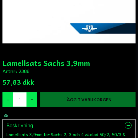
Lamellsats Sachs 3,9mm
Artnr:
2388
57,83 dkk
LÄGG I VARUKORGEN
-
+
Beskrivning
Lamellsats 3,9mm för Sachs 2, 3 och 4 växlad 50/2, 50/3 &