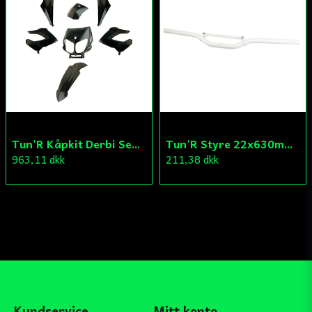
Tun'R Kåpkit Derbi Senda
Tun'R Styre 22x630mm Vit
963,11 dkk
211,38 dkk
Kundservice
Mitt konto