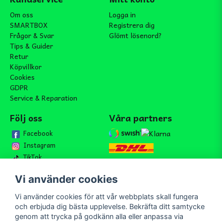
Om oss
Logga in
SMARTBOX
Registrera dig
Frågor & Svar
Glömt lösenord?
Tips & Guider
Retur
Köpvillkor
Cookies
GDPR
Service & Reparation
Följ oss
Våra partners
Facebook
Instagram
TikTok
Vi använder cookies
Vi använder cookies för att vår webbplats skall fungera
Bli medlem i vårt nyhetsbrev
och erbjuda dig bästa upplevelse. Bekräfta ditt samtycke
email
genom att trycka på godkänn alla eller anpassa via
Mejladress