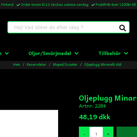
& Finland
Order innan kl.13 skickas samma vardag
Fraktfritt över 1200kr till
Hej! Vad söker du efter idag ?
n
Oljor/Smörjmedel
Tillbehör
Hem
Reservdelar
Moped/Scooter
Oljeplugg Minarelli AM
Oljeplugg Minar
Artnr:
2284
48,19 dkk
-
+