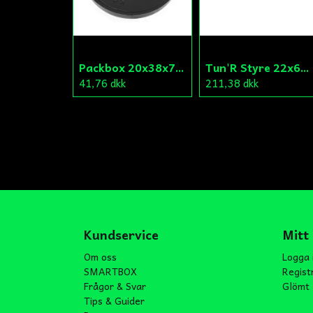
Packbox 20x38x7 Vevparti Derbi (original)
Tun'R Styre 22x630mm Vit
41,76 dkk
211,38 dkk
Kundservice
Mitt
Om oss
Logga 
SMARTBOX
Regist
Frågor & Svar
Glömt 
Tips & Guider