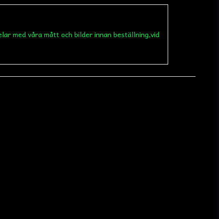
elar med våra mått och bilder innan beställning,vid
email
Mejladress
 min fråga
Skicka fråga