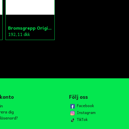
Bromsgrepp Original Hö Peugeot Ludix/Speedfight/Vivacity
192,11 dkk
 konto
Följ oss
in
Facebook
rera dig
Instagram
lösenord?
TikTok