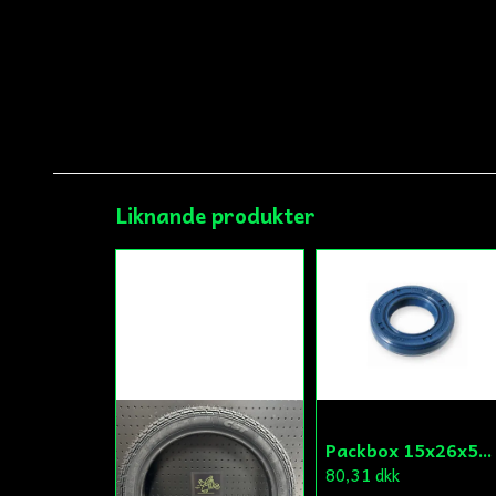
Liknande produkter
Packbox 15x26x5 Kick Aprilia/Derbi/Gilera (original)
80,31 dkk