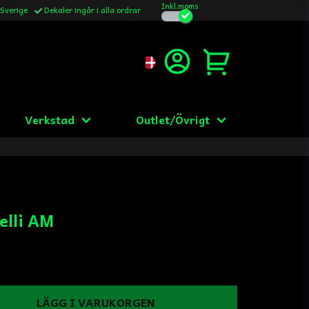
Inkl.moms
 Sverige
Dekaler ingår i alla ordrar
Verkstad
Outlet/Övrigt
elli AM
LÄGG I VARUKORGEN