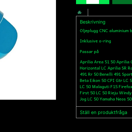
Beskrivning
Oljeplugg CNC aluminium b
Inklusive o-ring
Passar på
Aprilia Area 51 50 Aprilia 
Horizontal LC Aprilia SR Ra
491 Rr 50 Benelli 491 Spor
Beta Eikon 50 CPI Gtr LC 
LC 50 Malaguti F15 Firefo
First 50 LC 50 Rieju Win
Jog LC 50 Yamaha Neos 50
Ställ en produktfråga
question
Fråga oss något om de