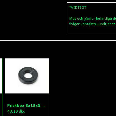
*VIKTIGT
Mät och jämför befintliga d
name
Namn
frågor kontakta kundtjänst.
Ja, ni får publicera
Packbox 8x18x5 Vattenpump Aprilia/Derbi/Gilera (original)
48,19 dkk