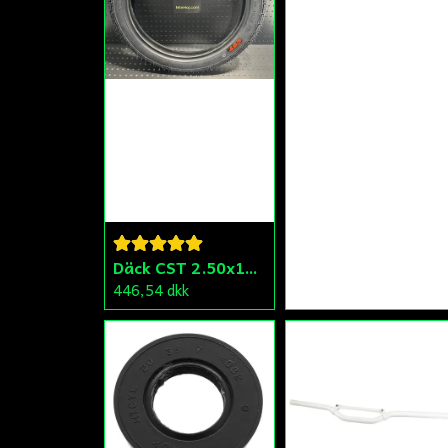
Däck CST 2.50x15 (20x250) Compact/Scoper/Mamba/Flakmoped
446,54 dkk