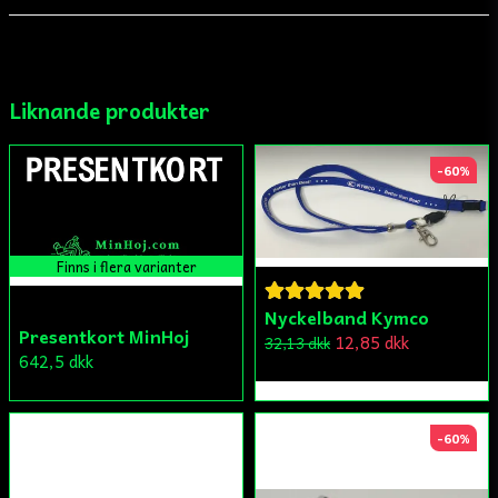
email
Mejladress
Liknande produkter
Ja, ni får publicera min fråga
-60%
Finns i flera varianter
Nyckelband Kymco
Presentkort MinHoj
Skicka fråga
12,85 dkk
32,13 dkk
642,5 dkk
-60%