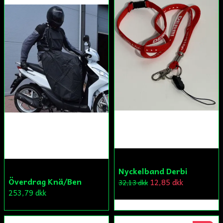
Nyckelband Derbi
Överdrag Knä/Ben
12,85 dkk
32,13 dkk
253,79 dkk