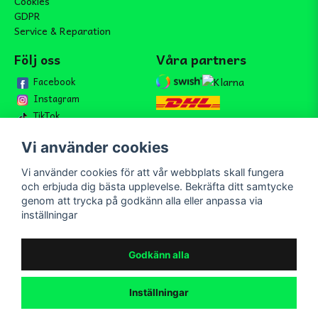
Cookies
GDPR
Service & Reparation
Följ oss
Våra partners
Facebook
Instagram
TikTok
Vi använder cookies
Vi använder cookies för att vår webbplats skall fungera
Bli medlem i vårt nyhetsbrev
och erbjuda dig bästa upplevelse. Bekräfta ditt samtycke
email
genom att trycka på godkänn alla eller anpassa via
Mejladress
Skicka
inställningar
Bli medlem i vårt nyhetsbrev och ta del av våra nyheter och
erbjudande.
Godkänn alla
Inställningar