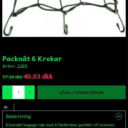
Packnät 6 Krokar
Artnr:
2265
40,03 dkk
57,18 dkk
LÄGG I VARUKORGEN
-
+
Beskrivning
Elastiskt bagage nät med 6 fästkrokar perfekt till scooter,