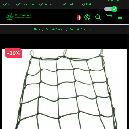
Snabba leveranser
Vi skickar till Sverige,Danmark & Finland
Order innan kl.13 skickas samma vardag
Fraktfritt över 1200kr till Sverige
Dekaler ingår i alla ordrar
Hem
Outlet/Övrigt
Packnät 6 Krokar
-
30
%