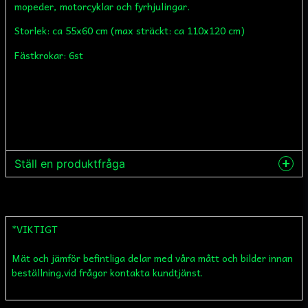
mopeder, motorcyklar och fyrhjulingar.
Storlek: ca 55x60 cm (max sträckt: ca 110x120 cm)
Fästkrokar: 6st
Ställ en produktfråga
question
Fråga oss något om denna produkten...
*VIKTIGT
Mät och jämför befintliga delar med våra mått och bilder innan
name
Namn
beställning,vid frågor kontakta kundtjänst.