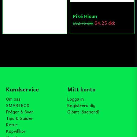
Piké Hisun
64,25 dkk
192,75 dkk
Kundservice
Mitt konto
Om oss
Logga in
SMARTBOX
Registrera dig
Frågor & Svar
Glömt lösenord?
Tips & Guider
Retur
Köpvillkor