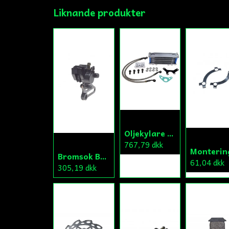
Liknande produkter
Oljekylare Universal Fiddy/Cross/ATV
767,79 dkk
Bromsok Bak Fiddy/Cross
61,04 dkk
305,19 dkk