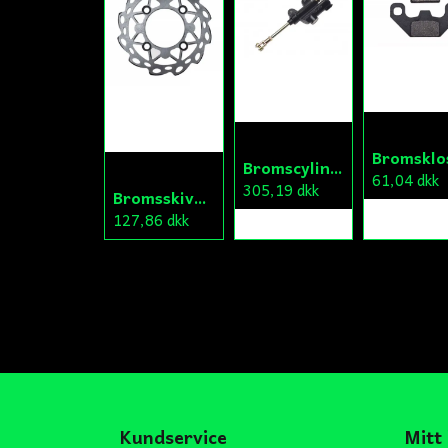
Bromscylinder Bak Fiddy/Cross
61,04 dkk
305,19 dkk
Bromsskiva Bak Fiddy/Cross
127,86 dkk
Kundservice
Mitt