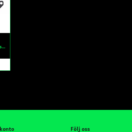
Bromsklossar Fiddy/Cross
 konto
Följ oss