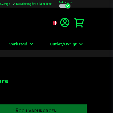
Inkl.moms
 Sverige
Dekaler ingår i alla ordrar
Verkstad
Outlet/Övrigt
are
LÄGG I VARUKORGEN