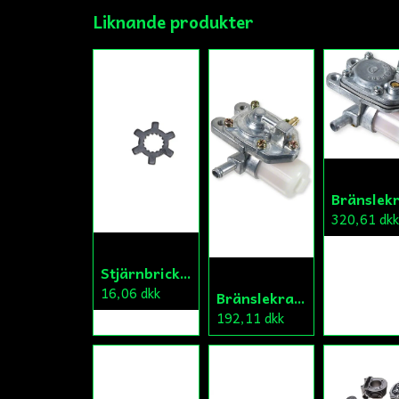
Liknande produkter
320,61 dk
Stjärnbricka 16/14mm Yttre Remskiva
16,06 dkk
Bränslekran/Vakuumpump PGO
192,11 dkk