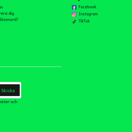
in
Facebook
rera dig
Instagram
lösenord?
TikTok
Skicka
heter och