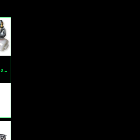
Ja, ni får publicera
Bränslekran/Vakuumpump PGO
k