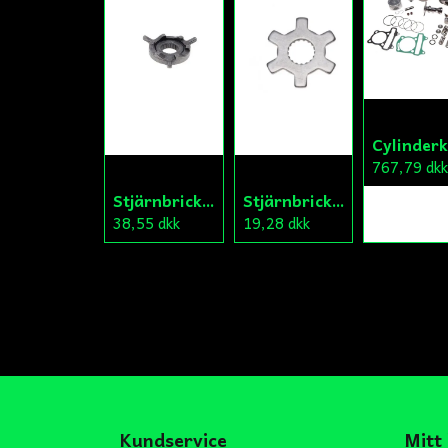
767,79 dk
Stjärnbricka 13/14mm
Stjärnbricka 12/13mm Yttre Remskiva
38,55 dkk
19,28 dkk
Kundservice
Mitt