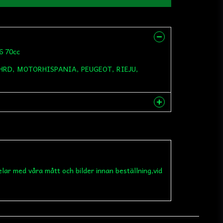
M6 70cc
, HRD, MOTORHISPANIA, PEUGEOT, RIEJU,
nna produkten...
elar med våra mått och bilder innan beställning,vid
email
Mejladress