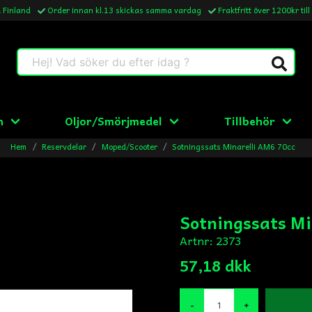
& Finland
Order innan kl.13 skickas samma vardag
Fraktfritt över 1200kr till
Hej! Vad söker du efter idag ?
n
Oljor/Smörjmedel
Tillbehör
Hem
Reservdelar
Moped/Scooter
Sotningssats Minarelli AM6 70cc
Sotningssats Mi
Artnr:
2373
57,18 dkk
-
+