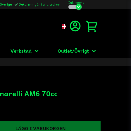
Inkl.moms
 Sverige
Dekaler ingår i alla ordrar
Verkstad
Outlet/Övrigt
narelli AM6 70cc
LÄGG I VARUKORGEN