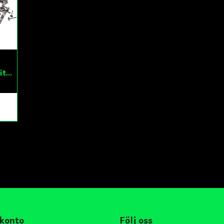
Cylinderkit Komplett 150cc GY6
k
 konto
Följ oss