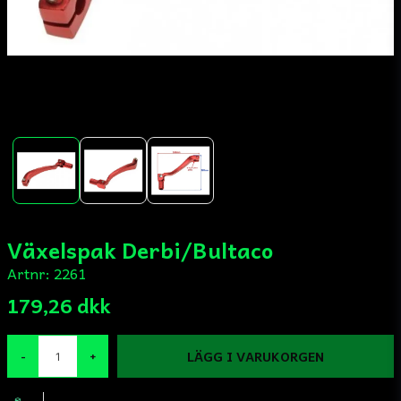
Växelspak Derbi/Bultaco
Artnr:
2261
179,26 dkk
LÄGG I VARUKORGEN
-
+