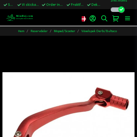
Snabba leveranser
Vi skickar till Sverige,Danmark & Finland
Order innan kl.13 skickas samma vardag
Fraktfritt över 1200kr till Sverige
Dekaler ingår i alla ordrar
Hem
Reservdelar
Moped/Scooter
Växelspak Derbi/Bultaco