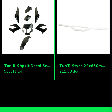
Tun'R Kåpkit Derbi Senda
Tun'R Styre 22x630mm Vit
963,11 dkk
211,38 dkk