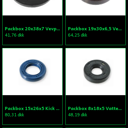
Skicka fråga
Packbox 20x38x7 Vevparti Derbi (original)
Packbox 19x30x6,5 Vevparti Vä Aprilia/Derbi/Gilera (original)
41,76 dkk
64,25 dkk
Packbox 15x26x5 Kick Aprilia/Derbi/Gilera (original)
Packbox 8x18x5 Vattenpump Aprilia/Derbi/Gilera (original)
80,31 dkk
48,19 dkk