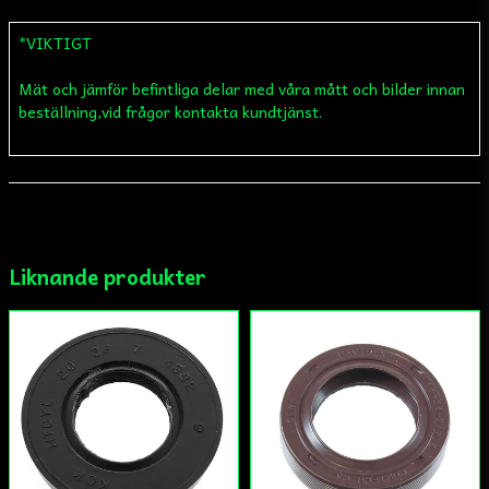
*VIKTIGT
Mät och jämför befintliga delar med våra mått och bilder innan
name
Namn
beställning,vid frågor kontakta kundtjänst.
email
Mejladress
Liknande produkter
Ja, ni får publicera min fråga